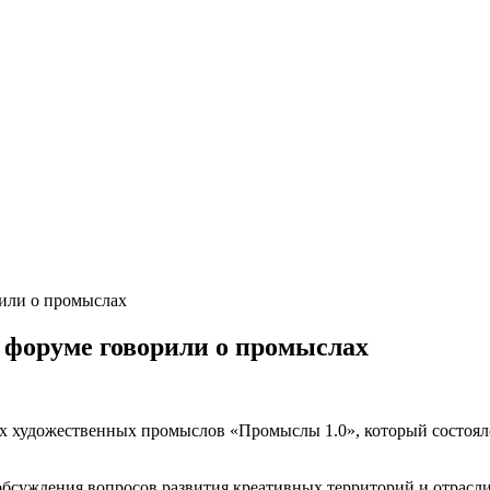
или о промыслах
форуме говорили о промыслах
 художественных промыслов «Промыслы 1.0», который состоялс
я обсуждения вопросов развития креативных территорий и отра