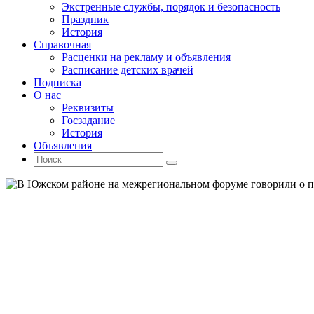
Экстренные службы, порядок и безопасность
Праздник
История
Справочная
Расценки на рекламу и объявления
Расписание детских врачей
Подписка
О нас
Реквизиты
Госзадание
История
Объявления
Поиск
Искать:
Поиск