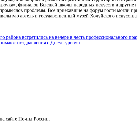
рочка», филиалов Высшей школы народных искусств и другие п
промыслов проблемы. Все приехавшие на форум гости могли прин
вальную артель и государственный музей Холуйского искусства
 района встретились на вечере в честь профессионального пра
инимают поздравления с Днем туризма
на сайте Почты России.