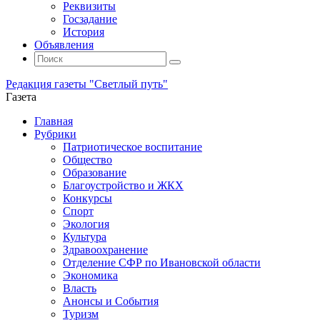
Реквизиты
Госзадание
История
Объявления
Поиск
Искать:
Поиск
Редакция газеты "Светлый путь"
Газета
Промотать
Главная
к
Рубрики
содержимому
Патриотическое воспитание
Общество
Образование
Благоустройство и ЖКХ
Конкурсы
Спорт
Экология
Культура
Здравоохранение
Отделение СФР по Ивановской области
Экономика
Власть
Анонсы и События
Туризм