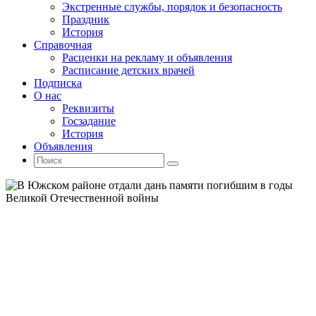
Экстренные службы, порядок и безопасность
Праздник
История
Справочная
Расценки на рекламу и объявления
Расписание детских врачей
Подписка
О нас
Реквизиты
Госзадание
История
Объявления
Поиск
Искать:
Поиск