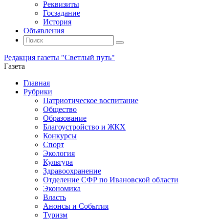
Реквизиты
Госзадание
История
Объявления
Поиск
Искать:
Поиск
Редакция газеты "Светлый путь"
Газета
Промотать
Главная
к
Рубрики
содержимому
Патриотическое воспитание
Общество
Образование
Благоустройство и ЖКХ
Конкурсы
Спорт
Экология
Культура
Здравоохранение
Отделение СФР по Ивановской области
Экономика
Власть
Анонсы и События
Туризм