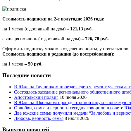
Стоимость подписки на 2-е полугодие 2026 года:
на 1 месяц (с доставкой на дом) –
121,13 руб.
с января по июнь ( с доставкой на дом) –
726, 78 руб.
Оформить подписку можно в отделения почты, у почтальонов, 
Стоимость подписки в редакции (до востребования):
на 1 месяц
– 50 руб.
Последние новости
В Юже на Глушицком проезде ведется ремонт участка ав
Состоялось заседание регионального общественного шта
Апостольский подвиг
10 июля 2026
В Юже на Школьном проезде отремонтируют проезжую ча
О любви, семье и верности сегодня говорили в совете 
Две южские семьи получили медали “За любовь и вернос
Любовь, верность, семья
8 июля 2026
Выпуски новостей