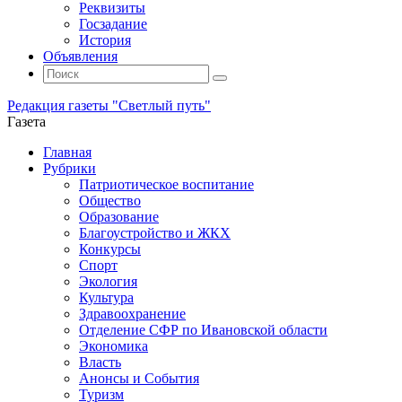
Реквизиты
Госзадание
История
Объявления
Поиск
Искать:
Поиск
Редакция газеты "Светлый путь"
Газета
Промотать
Главная
к
Рубрики
содержимому
Патриотическое воспитание
Общество
Образование
Благоустройство и ЖКХ
Конкурсы
Спорт
Экология
Культура
Здравоохранение
Отделение СФР по Ивановской области
Экономика
Власть
Анонсы и События
Туризм