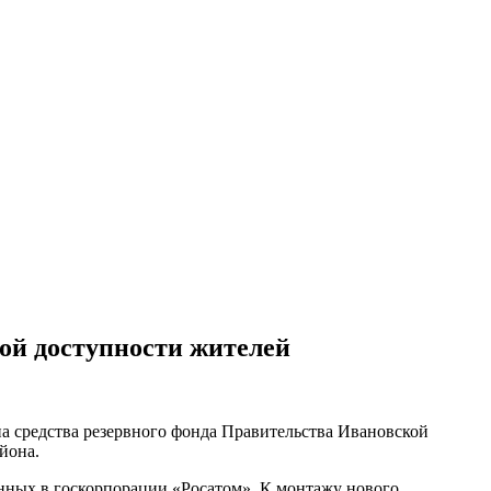
ой доступности жителей
а средства резервного фонда Правительства Ивановской
йона.
нных в госкорпорации «Росатом». К монтажу нового