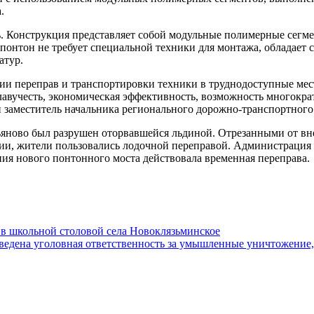
.
ось. Конструкция представляет собой модульные полимерные сег
 понтон не требует специальной техники для монтажа, обладает 
атур.
ии переправ и транспортировки техники в труднодоступные ме
плавучесть, экономическая эффективность, возможность многокр
й заместитель начальника регионального дорожно-транспортного
ьяново был разрушен оторвавшейся льдиной. Отрезанными от вн
ции, жители пользовались лодочной переправой. Администраци
ния нового понтонного моста действовала временная переправа.
в школьной столовой села Новоклязьминское
ведена уголовная ответственность за умышленные уничтожение, 