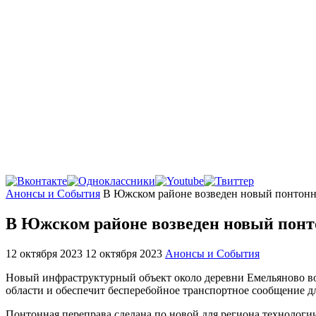
Главная
Анонсы и События
В Южском районе возведен новый понтонн
В Южском районе возведен новый понт
12 октября 2023
12 октября 2023
Анонсы и События
Новый инфраструктурный объект около деревни Емельяново во
области и обеспечит бесперебойное транспортное сообщение д
Понтонная переправа сделана по новой для региона технолог