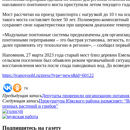
наплавного понтонного моста приступили летом текущего года
Мост рассчитан на проезд транспорта с нагрузкой до 10 т на 
такого моста составляет более 50 лет. Полимерно-композитный
сохраняет свои характеристики при широком диапазоне темпер
«Модульные понтонные системы предназначены для организац
понтонными переправами – это быстрая установка, легкость, 
далее применять эту технологию в регионе», – сообщил первы
Напомним, 27 марта 2023 года старый мост близ деревни Емел
сельском поселении был объявлен режим чрезвычайной ситуа
восстановления моста после спада паводковых вод. До возведе
https://ivanovoobl.ru/press?type=news&id=60122
74
Предыдущая запись
Депутаты проверили организацию питания 
Следующая запись
Прокуратура Южского района разъясняет: “В
ценных растений и грибов”
Подпишитесь на газету