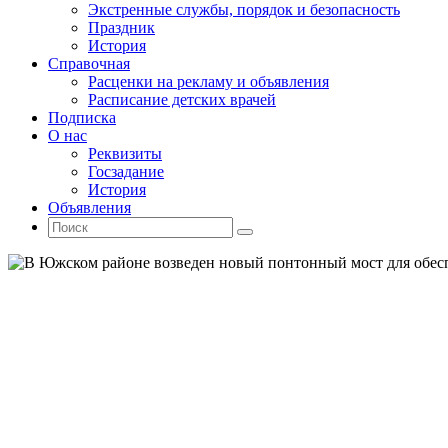
Экстренные службы, порядок и безопасность
Праздник
История
Справочная
Расценки на рекламу и объявления
Расписание детских врачей
Подписка
О нас
Реквизиты
Госзадание
История
Объявления
Поиск
Искать:
Поиск