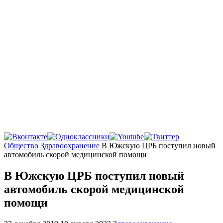
Главная
Общество
Здравоохранение
В Южскую ЦРБ поступил новый
автомобиль скорой медицинской помощи
В Южскую ЦРБ поступил новый
автомобиль скорой медицинской
помощи