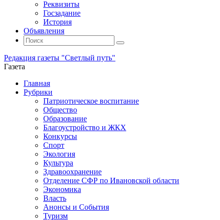
Реквизиты
Госзадание
История
Объявления
Поиск
Искать:
Поиск
Редакция газеты "Светлый путь"
Газета
Промотать
Главная
к
Рубрики
содержимому
Патриотическое воспитание
Общество
Образование
Благоустройство и ЖКХ
Конкурсы
Спорт
Экология
Культура
Здравоохранение
Отделение СФР по Ивановской области
Экономика
Власть
Анонсы и События
Туризм