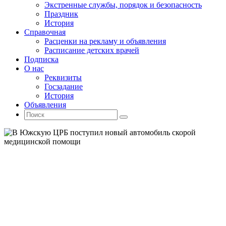
Экстренные службы, порядок и безопасность
Праздник
История
Справочная
Расценки на рекламу и объявления
Расписание детских врачей
Подписка
О нас
Реквизиты
Госзадание
История
Объявления
Поиск
Искать:
Поиск