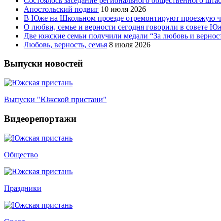
Состоялось заседание регионального общественного шта
Апостольский подвиг
10 июля 2026
В Юже на Школьном проезде отремонтируют проезжую ча
О любви, семье и верности сегодня говорили в совете 
Две южские семьи получили медали “За любовь и вернос
Любовь, верность, семья
8 июля 2026
Выпуски новостей
Выпуски "Южской пристани"
Видеорепортажи
Общество
Праздники