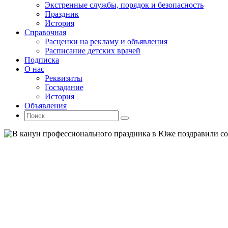
Экстренные службы, порядок и безопасность
Праздник
История
Справочная
Расценки на рекламу и объявления
Расписание детских врачей
Подписка
О нас
Реквизиты
Госзадание
История
Объявления
Поиск
Искать:
Поиск