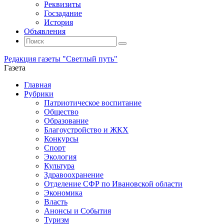
Реквизиты
Госзадание
История
Объявления
Поиск
Искать:
Поиск
Редакция газеты "Светлый путь"
Газета
Промотать
Главная
к
Рубрики
содержимому
Патриотическое воспитание
Общество
Образование
Благоустройство и ЖКХ
Конкурсы
Спорт
Экология
Культура
Здравоохранение
Отделение СФР по Ивановской области
Экономика
Власть
Анонсы и События
Туризм