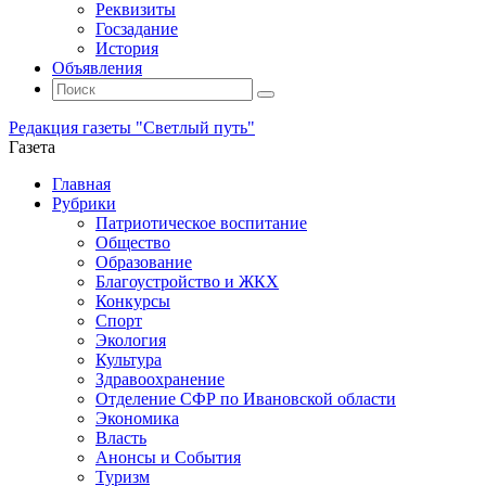
Реквизиты
Госзадание
История
Объявления
Поиск
Искать:
Поиск
Редакция газеты "Светлый путь"
Газета
Промотать
Главная
к
Рубрики
содержимому
Патриотическое воспитание
Общество
Образование
Благоустройство и ЖКХ
Конкурсы
Спорт
Экология
Культура
Здравоохранение
Отделение СФР по Ивановской области
Экономика
Власть
Анонсы и События
Туризм