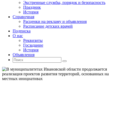
Экстренные службы, порядок и безопасность
Праздник
История
Справочная
Расценки на рекламу и объявления
Расписание детских врачей
Подписка
О нас
Реквизиты
Госзадание
История
Объявления
Поиск
Искать:
Поиск