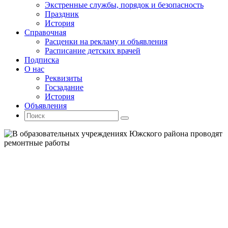
Экстренные службы, порядок и безопасность
Праздник
История
Справочная
Расценки на рекламу и объявления
Расписание детских врачей
Подписка
О нас
Реквизиты
Госзадание
История
Объявления
Поиск
Искать:
Поиск