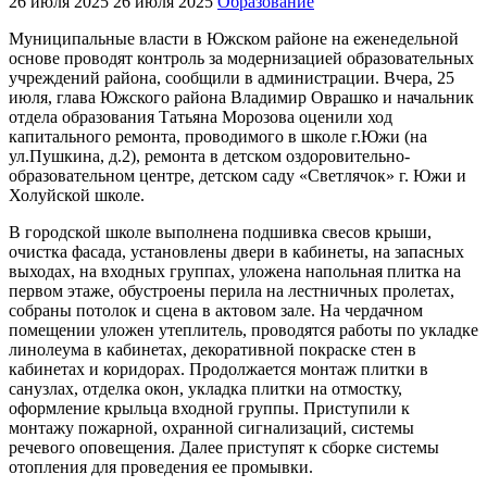
26 июля 2025
26 июля 2025
Образование
Муниципальные власти в Южском районе на еженедельной
основе проводят контроль за модернизацией образовательных
учреждений района, сообщили в администрации. Вчера, 25
июля, глава Южского района Владимир Оврашко и начальник
отдела образования Татьяна Морозова оценили ход
капитального ремонта, проводимого в школе г.Южи (на
ул.Пушкина, д.2), ремонта в детском оздоровительно-
образовательном центре, детском саду «Светлячок» г. Южи и
Холуйской школе.
В городской школе выполнена подшивка свесов крыши,
очистка фасада, установлены двери в кабинеты, на запасных
выходах, на входных группах, уложена напольная плитка на
первом этаже, обустроены перила на лестничных пролетах,
собраны потолок и сцена в актовом зале. На чердачном
помещении уложен утеплитель, проводятся работы по укладке
линолеума в кабинетах, декоративной покраске стен в
кабинетах и коридорах. Продолжается монтаж плитки в
санузлах, отделка окон, укладка плитки на отмостку,
оформление крыльца входной группы. Приступили к
монтажу пожарной, охранной сигнализаций, системы
речевого оповещения. Далее приступят к сборке системы
отопления для проведения ее промывки.