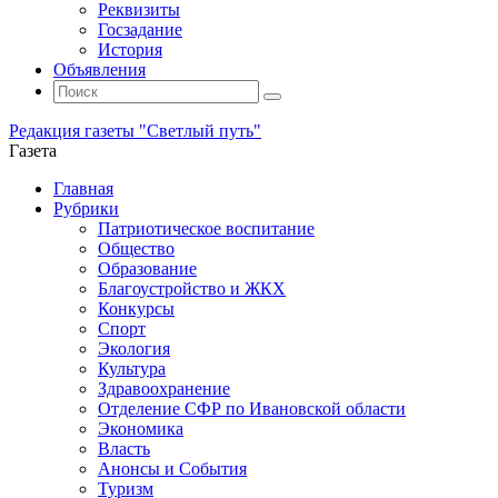
Реквизиты
Госзадание
История
Объявления
Поиск
Искать:
Поиск
Редакция газеты "Светлый путь"
Газета
Промотать
Главная
к
Рубрики
содержимому
Патриотическое воспитание
Общество
Образование
Благоустройство и ЖКХ
Конкурсы
Спорт
Экология
Культура
Здравоохранение
Отделение СФР по Ивановской области
Экономика
Власть
Анонсы и События
Туризм