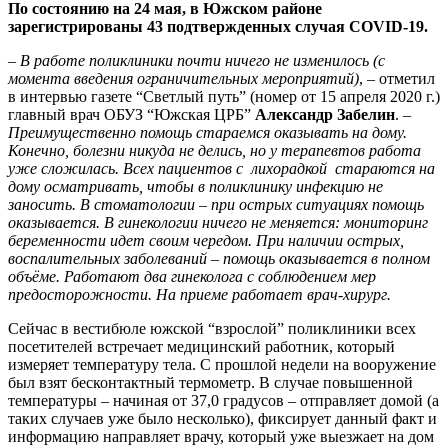
По состоянию на 24 мая, в Южском районе
зарегистрированы 43 подтвержденных случая COVID-19.
–
В работе поликлиники почти ничего не изменилось (с
момента введения ограничительных мероприятий)
, – отметил
в интервью газете “Светлый путь” (номер от 15 апреля 2020 г.)
главный врач ОБУЗ “Южская ЦРБ”
Александр Забелин
. –
Преимущественно помощь стараемся оказывать на дому.
Конечно, болезни никуда не делись, но у терапевтов работа
уже сложилась. Всех пациентов с лихорадкой стараются на
дому осматривать, чтобы в поликлинику инфекцию не
заносить. В стоматологии – при острых ситуациях помощь
оказывается. В гинекологии ничего не меняется: мониторинг
беременности идет своим чередом. При наличии острых,
воспалительных заболеваний – помощь оказывается в полном
объёме. Работают два гинеколога с соблюдением мер
предосторожности. На приеме работает врач-хирург.
Сейчас в вестибюле южской “взрослой” поликлиники всех
посетителей встречает медицинский работник, который
измеряет температуру тела. С прошлой недели на вооружение
был взят бесконтактный термометр. В случае повышенной
температуры – начиная от 37,0 градусов – отправляет домой (а
таких случаев уже было несколько), фиксирует данный факт и
информацию направляет врачу, который уже выезжает на дом