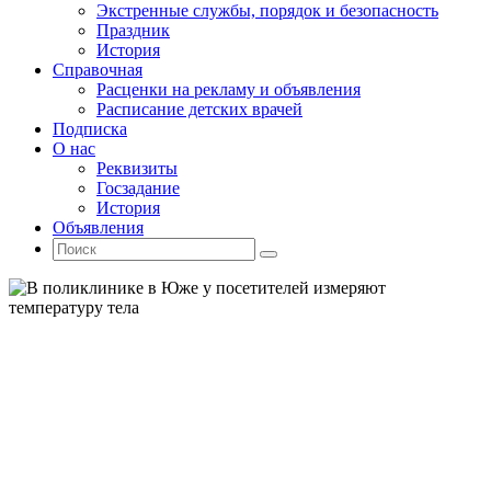
Экстренные службы, порядок и безопасность
Праздник
История
Справочная
Расценки на рекламу и объявления
Расписание детских врачей
Подписка
О нас
Реквизиты
Госзадание
История
Объявления
Поиск
Искать:
Поиск