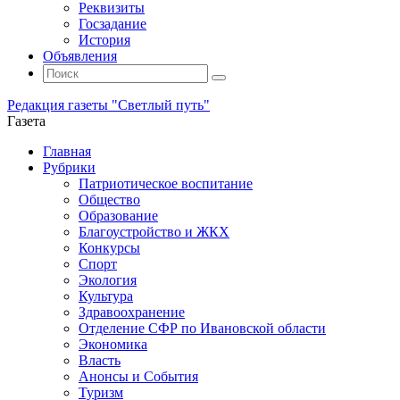
Реквизиты
Госзадание
История
Объявления
Поиск
Искать:
Поиск
Редакция газеты "Светлый путь"
Газета
Промотать
Главная
к
Рубрики
содержимому
Патриотическое воспитание
Общество
Образование
Благоустройство и ЖКХ
Конкурсы
Спорт
Экология
Культура
Здравоохранение
Отделение СФР по Ивановской области
Экономика
Власть
Анонсы и События
Туризм