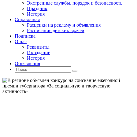
Экстренные службы, порядок и безопасность
Праздник
История
Справочная
Расценки на рекламу и объявления
Расписание детских врачей
Подписка
О нас
Реквизиты
Госзадание
История
Объявления
Поиск
Искать:
Поиск