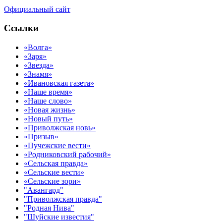
Официальный сайт
Ссылки
«Волга»
«Заря»
«Звезда»
«Знамя»
«Ивановская газета»
«Наше время»
«Наше слово»
«Новая жизнь»
«Новый путь»
«Приволжская новь»
«Призыв»
«Пучежские вести»
«Родниковский рабочий»
«Сельская правда»
«Сельские вести»
«Сельские зори»
"Авангард"
"Приволжская правда"
"Родная Нива"
"Шуйские известия"