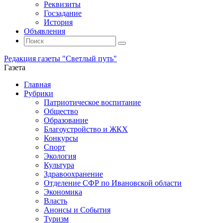
Реквизиты
Госзадание
История
Объявления
Поиск
Искать:
Поиск
Редакция газеты "Светлый путь"
Газета
Промотать
Главная
к
Рубрики
содержимому
Патриотическое воспитание
Общество
Образование
Благоустройство и ЖКХ
Конкурсы
Спорт
Экология
Культура
Здравоохранение
Отделение СФР по Ивановской области
Экономика
Власть
Анонсы и События
Туризм