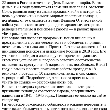
22 июня в России отмечается День Памяти и скорби. В этот
день в 1941 году фашистская Германия напала на Советский
Союз, развязав одну из самых кровавых войн в истории. С
целью увековечения памяти мирных советских граждан,
погибших от рук нацистов в годы Великой Отечественной
войны уже несколько лет проводятся архивные, историко-
разведывательные и поисковые работы — в рамках проекта
«Без срока давности».
Исследования позволят продолжить поиск виновных в
преступлениях против человечества и обеспечить принцип
неотвратимости наказания. Проект «Без срока давности» был
инициирован поисковым движением России в 2018 году. Его
участники, собирая и анализируя исторические данные,
стремятся установить и подробно осветить обстоятельства
выявленных преступлений нацистов и их пособников. В 2021
году в рамках проекта поисковые работы проходят в 18
регионах, проводятся 50 межрегиональных и окружных
мероприятий. Подробнее о деятельности проекта можно
узнать по ссылке — безсрокадавности.рф.
В числе последних проектов активистов — петиция о
признании геноцида советского народа, совершенного
нацистами в 1941 – 1945 годах. Подписать ее можно на сайте
change.org.
Гитлеровское руководство собиралось насильно переселить и
уничтожить большую часть советского народа, воплотив свои