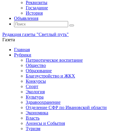
Реквизиты
Госзадание
История
Объявления
Поиск
Искать:
Поиск
Редакция газеты "Светлый путь"
Газета
Промотать
Главная
к
Рубрики
содержимому
Патриотическое воспитание
Общество
Образование
Благоустройство и ЖКХ
Конкурсы
Спорт
Экология
Культура
Здравоохранение
Отделение СФР по Ивановской области
Экономика
Власть
Анонсы и События
Туризм