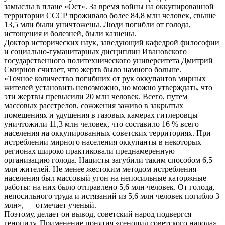
замыслы в плане «Ост». За время войны на оккупированной
территории СССР проживало более 84,8 млн человек, свыше
13,5 млн были уничтожены. Люди погибли от голода,
истощения и болезней, были казнены.
Доктор исторических наук, заведующий кафедрой философии
и социально-гуманитарных дисциплин Ивановского
государственного политехнического университета Дмитрий
Смирнов считает, что жертв было намного больше.
«Точное количество погибших от рук оккупантов мирных
жителей установить невозможно, но можно утверждать, что
эти жертвы превысили 20 млн человек. Всего, путем
массовых расстрелов, сожжения заживо в закрытых
помещениях и удушения в газовых камерах гитлеровцы
уничтожили 11,3 млн человек, что составило 16 % всего
населения на оккупированных советских территориях. При
истреблении мирного населения оккупанты в некоторых
регионах широко практиковали преднамеренную
организацию голода. Нацисты загубили таким способом 6,5
млн жителей. Не менее жестоким методом истребления
населения был массовый угон на непосильные каторжные
работы: на них было отправлено 5,6 млн человек. От голода,
непосильного труда и истязаний из 5,6 млн человек погибло 3
млн», — отмечает ученый.
Поэтому, делает он вывод, советский народ подвергся
геноциду. Применение понятия «геноцид советского народа»