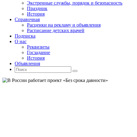
Экстренные службы, порядок и безопасность
Праздник
История
Справочная
Расценки на рекламу и объявления
Расписание детских врачей
Подписка
О нас
Реквизиты
Госзадание
История
Объявления
Поиск
Искать:
Поиск