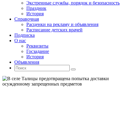
Экстренные службы, порядок и безопасность
Праздник
История
Справочная
Расценки на рекламу и объявления
Расписание детских врачей
Подписка
О нас
Реквизиты
Госзадание
История
Объявления
Поиск
Искать:
Поиск