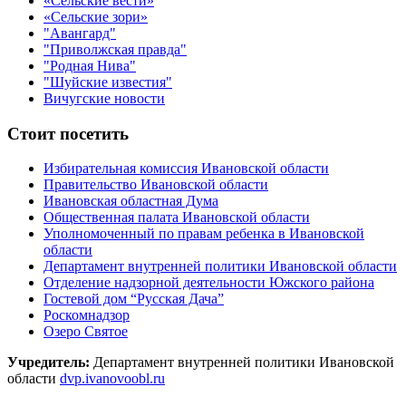
«Сельские вести»
«Сельские зори»
"Авангард"
"Приволжская правда"
"Родная Нива"
"Шуйские известия"
Вичугские новости
Стоит посетить
Избирательная комиссия Ивановской области
Правительство Ивановской области
Ивановская областная Дума
Общественная палата Ивановской области
Уполномоченный по правам ребенка в Ивановской
области
Департамент внутренней политики Ивановской области
Отделение надзорной деятельности Южского района
Гостевой дом “Русская Дача”
Роскомнадзор
Озеро Святое
Учредитель:
Департамент внутренней политики Ивановской
области
dvp.ivanovoobl.ru