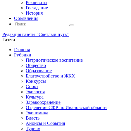
Реквизиты
Госзадание
История
Объявления
Поиск
Искать:
Поиск
Редакция газеты "Светлый путь"
Газета
Промотать
Главная
к
Рубрики
содержимому
Патриотическое воспитание
Общество
Образование
Благоустройство и ЖКХ
Конкурсы
Спорт
Экология
Культура
Здравоохранение
Отделение СФР по Ивановской области
Экономика
Власть
Анонсы и События
Туризм