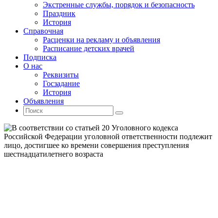
Экстренные службы, порядок и безопасность
Праздник
История
Справочная
Расценки на рекламу и объявления
Расписание детских врачей
Подписка
О нас
Реквизиты
Госзадание
История
Объявления
Поиск
Искать:
Поиск