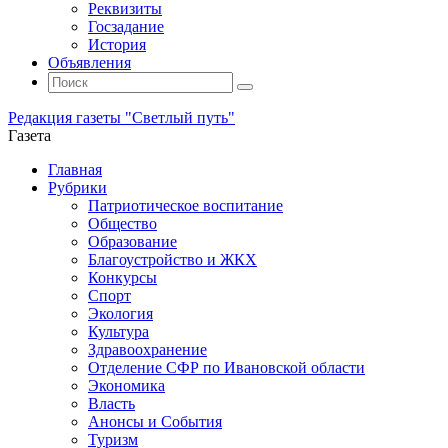
Реквизиты
Госзадание
История
Объявления
Поиск
Искать:
Поиск
Редакция газеты "Светлый путь"
Газета
Промотать
Главная
к
Рубрики
содержимому
Патриотическое воспитание
Общество
Образование
Благоустройство и ЖКХ
Конкурсы
Спорт
Экология
Культура
Здравоохранение
Отделение СФР по Ивановской области
Экономика
Власть
Анонсы и События
Туризм