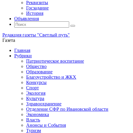
Реквизиты
Госзадание
История
Объявления
Поиск
Искать:
Поиск
Редакция газеты "Светлый путь"
Газета
Промотать
Главная
к
Рубрики
содержимому
Патриотическое воспитание
Общество
Образование
Благоустройство и ЖКХ
Конкурсы
Спорт
Экология
Культура
Здравоохранение
Отделение СФР по Ивановской области
Экономика
Власть
Анонсы и События
Туризм