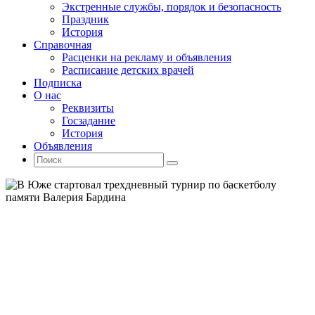
Экстренные службы, порядок и безопасность
Праздник
История
Справочная
Расценки на рекламу и объявления
Расписание детских врачей
Подписка
О нас
Реквизиты
Госзадание
История
Объявления
Поиск
Искать:
Поиск