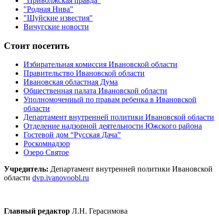
"Приволжская правда"
"Родная Нива"
"Шуйские известия"
Вичугские новости
Стоит посетить
Избирательная комиссия Ивановской области
Правительство Ивановской области
Ивановская областная Дума
Общественная палата Ивановской области
Уполномоченный по правам ребенка в Ивановской
области
Департамент внутренней политики Ивановской области
Отделение надзорной деятельности Южского района
Гостевой дом “Русская Дача”
Роскомнадзор
Озеро Святое
Учредитель:
Департамент внутренней политики Ивановской
области
dvp.ivanovoobl.ru
Главный редактор
Л.Н. Герасимова