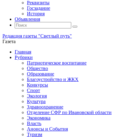
Реквизиты
Госзадание
История
Объявления
Поиск
Искать:
Поиск
Редакция газеты "Светлый путь"
Газета
Промотать
Главная
к
Рубрики
содержимому
Патриотическое воспитание
Общество
Образование
Благоустройство и ЖКХ
Конкурсы
Спорт
Экология
Культура
Здравоохранение
Отделение СФР по Ивановской области
Экономика
Власть
Анонсы и События
Туризм