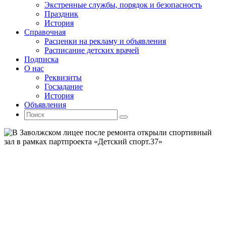
Экстренные службы, порядок и безопасность
Праздник
История
Справочная
Расценки на рекламу и объявления
Расписание детских врачей
Подписка
О нас
Реквизиты
Госзадание
История
Объявления
Поиск
Искать:
Поиск