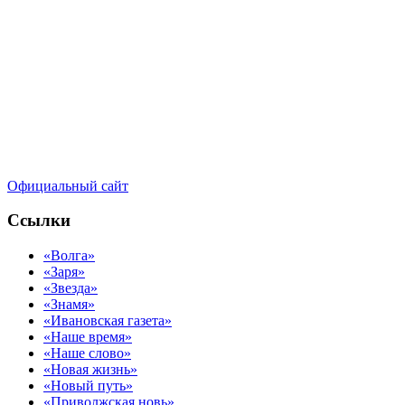
Официальный сайт
Ссылки
«Волга»
«Заря»
«Звезда»
«Знамя»
«Ивановская газета»
«Наше время»
«Наше слово»
«Новая жизнь»
«Новый путь»
«Приволжская новь»