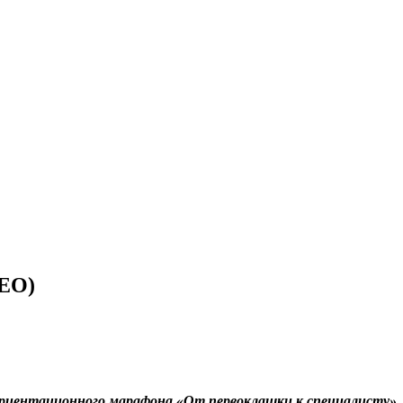
ДЕО)
иентационного марафона «От первоклашки к специалисту». Н