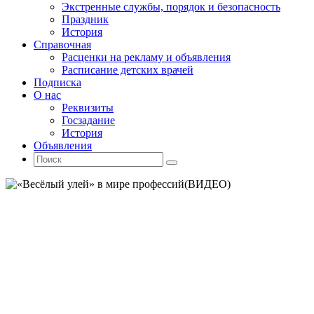
Экстренные службы, порядок и безопасность
Праздник
История
Справочная
Расценки на рекламу и объявления
Расписание детских врачей
Подписка
О нас
Реквизиты
Госзадание
История
Объявления
Поиск
Искать:
Поиск