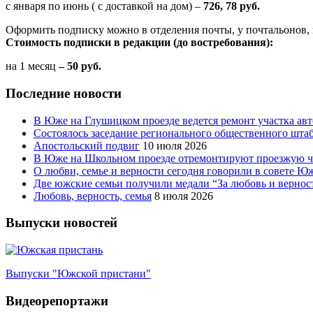
с января по июнь ( с доставкой на дом) –
726, 78 руб.
Оформить подписку можно в отделения почты, у почтальонов, 
Стоимость подписки в редакции (до востребования):
на 1 месяц
– 50 руб.
Последние новости
В Юже на Глушицком проезде ведется ремонт участка ав
Состоялось заседание регионального общественного шта
Апостольский подвиг
10 июля 2026
В Юже на Школьном проезде отремонтируют проезжую ча
О любви, семье и верности сегодня говорили в совете 
Две южские семьи получили медали “За любовь и вернос
Любовь, верность, семья
8 июля 2026
Выпуски новостей
Выпуски "Южской пристани"
Видеорепортажи