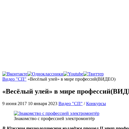
Главная
Видео "СП"
«Весёлый улей» в мире профессий(ВИДЕО)
«Весёлый улей» в мире профессий(ВИ
9 июня 2017
10 января 2023
Видео "СП"
/
Конкурсы
Знакомство с профессией электромонтёр
В Южском технологическом колледже прошел II этап профор