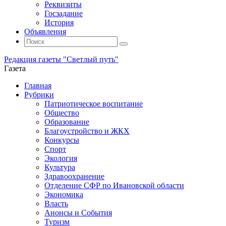
Реквизиты
Госзадание
История
Объявления
Поиск
Искать:
Поиск
Редакция газеты "Светлый путь"
Газета
Промотать
Главная
к
Рубрики
содержимому
Патриотическое воспитание
Общество
Образование
Благоустройство и ЖКХ
Конкурсы
Спорт
Экология
Культура
Здравоохранение
Отделение СФР по Ивановской области
Экономика
Власть
Анонсы и События
Туризм