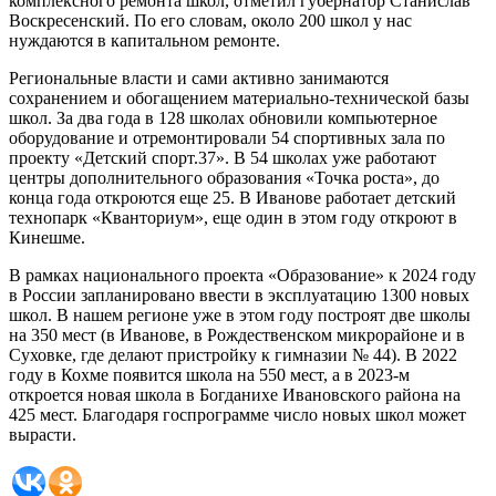
комплексного ремонта школ, отметил губернатор Станислав
Воскресенский. По его словам, около 200 школ у нас
нуждаются в капитальном ремонте.
Региональные власти и сами активно занимаются
сохранением и обогащением материально-технической базы
школ. За два года в 128 школах обновили компьютерное
оборудование и отремонтировали 54 спортивных зала по
проекту «Детский спорт.37». В 54 школах уже работают
центры дополнительного образования «Точка роста», до
конца года откроются еще 25. В Иванове работает детский
технопарк «Кванториум», еще один в этом году откроют в
Кинешме.
В рамках национального проекта «Образование» к 2024 году
в России запланировано ввести в эксплуатацию 1300 новых
школ. В нашем регионе уже в этом году построят две школы
на 350 мест (в Иванове, в Рождественском микрорайоне и в
Суховке, где делают пристройку к гимназии № 44). В 2022
году в Кохме появится школа на 550 мест, а в 2023-м
откроется новая школа в Богданихе Ивановского района на
425 мест. Благодаря госпрограмме число новых школ может
вырасти.