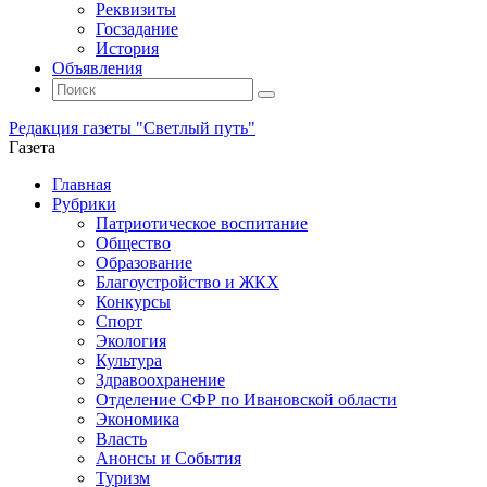
Реквизиты
Госзадание
История
Объявления
Поиск
Искать:
Поиск
Редакция газеты "Светлый путь"
Газета
Промотать
Главная
к
Рубрики
содержимому
Патриотическое воспитание
Общество
Образование
Благоустройство и ЖКХ
Конкурсы
Спорт
Экология
Культура
Здравоохранение
Отделение СФР по Ивановской области
Экономика
Власть
Анонсы и События
Туризм