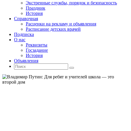
Экстренные службы, порядок и безопасность
Праздник
История
Справочная
Расценки на рекламу и объявления
Расписание детских врачей
Подписка
О нас
Реквизиты
Госзадание
История
Объявления
Поиск
Искать:
Поиск