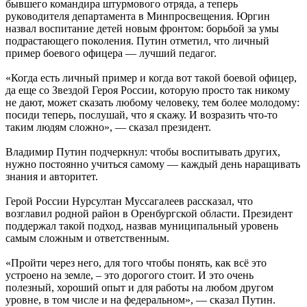
бывшего командира штурмового отряда, а теперь
руководителя департамента в Минпросвещения. Юргин
назвал воспитание детей новым фронтом: борьбой за умы
подрастающего поколения. Путин отметил, что личный
пример боевого офицера — лучший педагог.
«Когда есть личный пример и когда вот такой боевой офицер,
да еще со Звездой Героя России, которую просто так никому
не дают, может сказать любому человеку, тем более молодому:
посиди теперь, послушай, что я скажу. И возразить что-то
таким людям сложно», — сказал президент.
Владимир Путин подчеркнул: чтобы воспитывать других,
нужно постоянно учиться самому — каждый день наращивать
знания и авторитет.
Герой России Нурсултан Муссагалеев рассказал, что
возглавил родной район в Оренбургской области. Президент
поддержал такой подход, назвав муниципальный уровень
самым сложным и ответственным.
«Пройти через него, для того чтобы понять, как всё это
устроено на земле, – это дорогого стоит. И это очень
полезный, хороший опыт и для работы на любом другом
уровне, в том числе и на федеральном», — сказал Путин.