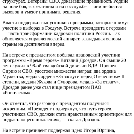
структурах. Ветераны СВО, доказавшие преданность Родине
на поле боя, эффективны и на госслужбе — они не боятся
вызовов и умеют принимать решения.
Власти поддержат выпускников программы, которые примут
участие в выборах в Госдуму. Встреча президента с героями
— часть трансформации кадровой политики России. Так
обновляется управленческий аппарат, закладывая основы
страны на десятилетия вперед.
На встрече с президентом побывал ивановский участник
программы «Время героев» Виталий Дроздов. Он свыше 20
лет служил в 98-ой гвардейской дивизии ВДВ. Прошел
Сирию и СВО, удостоен множества наград: два ордена
Мужества, медаль ордена «За заслуги перед Отечеством» II
степени, медали Жукова и Суворова, медаль «За отвагу».
Дроздов ранее уже стал вице-президентом ПАО
«Ростелеком».
Он отметил, что разговор с президентом получился
искренним. «Президент подчеркнул, что путь героев,
участников СВО, должен стать нравственным ориентиром для
подрастающего поколения», — сказал Дроздов.
На встрече президент поддержал идею Игоря Юргина,