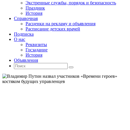
Экстренные службы, порядок и безопасность
Праздник
История
Справочная
Расценки на рекламу и объявления
Расписание детских врачей
Подписка
О нас
Реквизиты
Госзадание
История
Объявления
Поиск
Искать:
Поиск