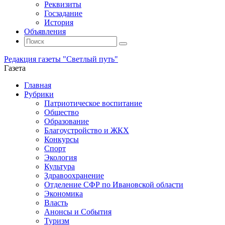
Реквизиты
Госзадание
История
Объявления
Поиск
Искать:
Поиск
Редакция газеты "Светлый путь"
Газета
Промотать
Главная
к
Рубрики
содержимому
Патриотическое воспитание
Общество
Образование
Благоустройство и ЖКХ
Конкурсы
Спорт
Экология
Культура
Здравоохранение
Отделение СФР по Ивановской области
Экономика
Власть
Анонсы и События
Туризм