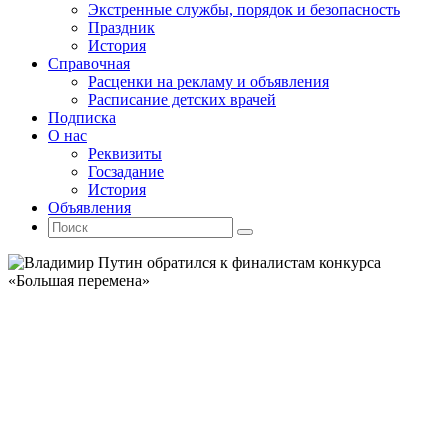
Экстренные службы, порядок и безопасность
Праздник
История
Справочная
Расценки на рекламу и объявления
Расписание детских врачей
Подписка
О нас
Реквизиты
Госзадание
История
Объявления
Поиск
Искать:
Поиск