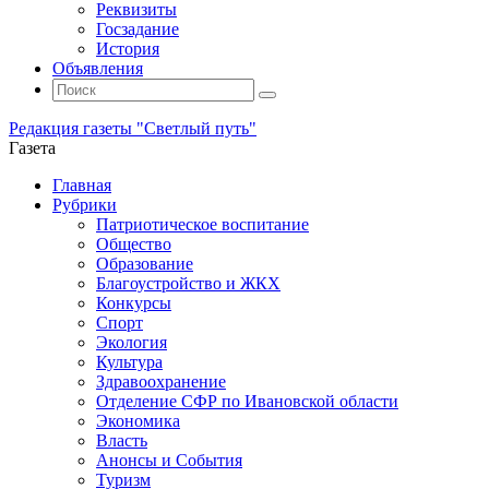
Реквизиты
Госзадание
История
Объявления
Поиск
Искать:
Поиск
Редакция газеты "Светлый путь"
Газета
Промотать
Главная
к
Рубрики
содержимому
Патриотическое воспитание
Общество
Образование
Благоустройство и ЖКХ
Конкурсы
Спорт
Экология
Культура
Здравоохранение
Отделение СФР по Ивановской области
Экономика
Власть
Анонсы и События
Туризм