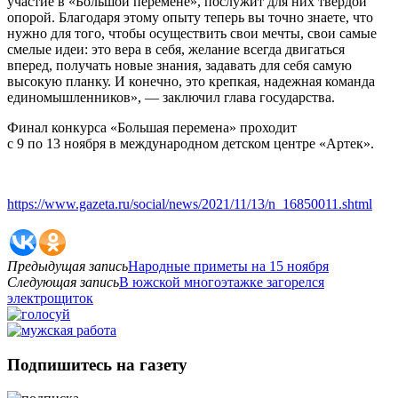
участие в «Большой перемене», послужит для них твердой
опорой. Благодаря этому опыту теперь вы точно знаете, что
нужно для того, чтобы осуществить свои мечты, свои самые
смелые идеи: это вера в себя, желание всегда двигаться
вперед, получать новые знания, задавать для себя самую
высокую планку. И конечно, это крепкая, надежная команда
единомышленников», — заключил глава государства.
Финал конкурса «Большая перемена» проходит
с 9 по 13 ноября в международном детском центре «Артек».
https://www.gazeta.ru/social/news/2021/11/13/n_16850011.shtml
Предыдущая запись
Народные приметы на 15 ноября
Следующая запись
В южской многоэтажке загорелся
электрощиток
Подпишитесь на газету