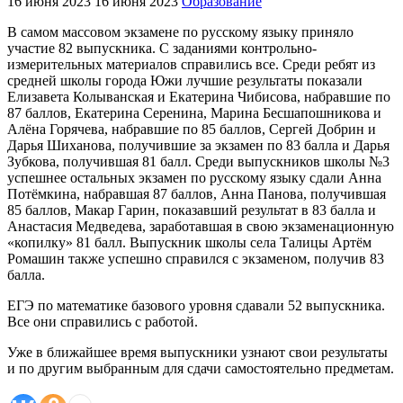
16 июня 2023
16 июня 2023
Образование
В самом массовом экзамене по русскому языку приняло
участие 82 выпускника. С заданиями контрольно-
измерительных материалов справились все. Среди ребят из
средней школы города Южи лучшие результаты показали
Елизавета Колыванская и Екатерина Чибисова, набравшие по
87 баллов, Екатерина Серенина, Марина Бесшапошникова и
Алёна Горячева, набравшие по 85 баллов, Сергей Добрин и
Дарья Шиханова, получившие за экзамен по 83 балла и Дарья
Зубкова, получившая 81 балл. Среди выпускников школы №3
успешнее остальных экзамен по русскому языку сдали Анна
Потёмкина, набравшая 87 баллов, Анна Панова, получившая
85 баллов, Макар Гарин, показавший результат в 83 балла и
Анастасия Медведева, заработавшая в свою экзаменационную
«копилку» 81 балл. Выпускник школы села Талицы Артём
Ромашин также успешно справился с экзаменом, получив 83
балла.
ЕГЭ по математике базового уровня сдавали 52 выпускника.
Все они справились с работой.
Уже в ближайшее время выпускники узнают свои результаты
и по другим выбранным для сдачи самостоятельно предметам.