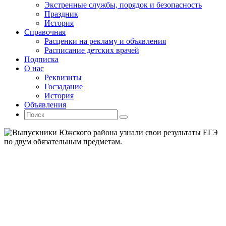
Экстренные службы, порядок и безопасность
Праздник
История
Справочная
Расценки на рекламу и объявления
Расписание детских врачей
Подписка
О нас
Реквизиты
Госзадание
История
Объявления
Поиск
Искать:
Поиск