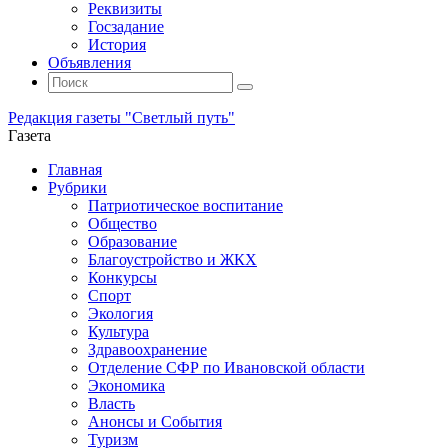
Реквизиты
Госзадание
История
Объявления
Поиск
Искать:
Поиск
Редакция газеты "Светлый путь"
Газета
Промотать
Главная
к
Рубрики
содержимому
Патриотическое воспитание
Общество
Образование
Благоустройство и ЖКХ
Конкурсы
Спорт
Экология
Культура
Здравоохранение
Отделение СФР по Ивановской области
Экономика
Власть
Анонсы и События
Туризм