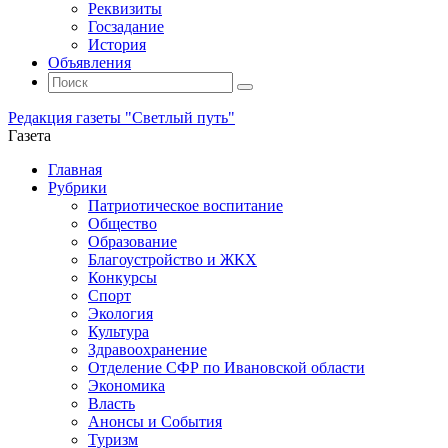
Реквизиты
Госзадание
История
Объявления
Поиск
Искать:
Поиск
Редакция газеты "Светлый путь"
Газета
Промотать
Главная
к
Рубрики
содержимому
Патриотическое воспитание
Общество
Образование
Благоустройство и ЖКХ
Конкурсы
Спорт
Экология
Культура
Здравоохранение
Отделение СФР по Ивановской области
Экономика
Власть
Анонсы и События
Туризм