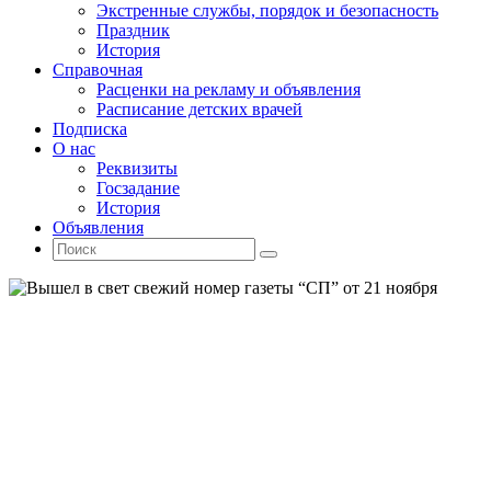
Экстренные службы, порядок и безопасность
Праздник
История
Справочная
Расценки на рекламу и объявления
Расписание детских врачей
Подписка
О нас
Реквизиты
Госзадание
История
Объявления
Поиск
Искать:
Поиск