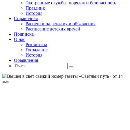
Экстренные службы, порядок и безопасность
Праздник
История
Справочная
Расценки на рекламу и объявления
Расписание детских врачей
Подписка
О нас
Реквизиты
Госзадание
История
Объявления
Поиск
Искать:
Поиск