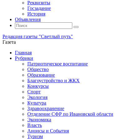
Реквизиты
Госзадание
История
Объявления
Поиск
Искать:
Поиск
Редакция газеты "Светлый путь"
Газета
Промотать
Главная
к
Рубрики
содержимому
Патриотическое воспитание
Общество
Образование
Благоустройство и ЖКХ
Конкурсы
Спорт
Экология
Культура
Здравоохранение
Отделение СФР по Ивановской области
Экономика
Власть
Анонсы и События
Туризм