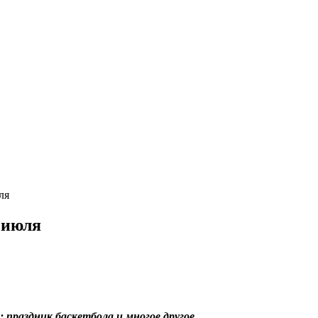
ля
 июля
 праздник баскетбола и многое другое.