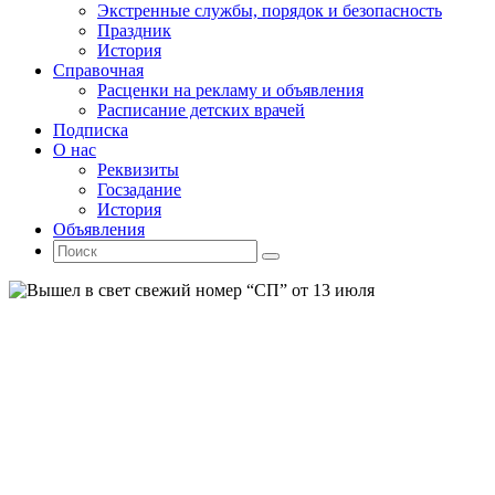
Экстренные службы, порядок и безопасность
Праздник
История
Справочная
Расценки на рекламу и объявления
Расписание детских врачей
Подписка
О нас
Реквизиты
Госзадание
История
Объявления
Поиск
Искать:
Поиск