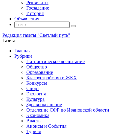
Реквизиты
Госзадание
История
Объявления
Поиск
Искать:
Поиск
Редакция газеты "Светлый путь"
Газета
Промотать
Главная
к
Рубрики
содержимому
Патриотическое воспитание
Общество
Образование
Благоустройство и ЖКХ
Конкурсы
Спорт
Экология
Культура
Здравоохранение
Отделение СФР по Ивановской области
Экономика
Власть
Анонсы и События
Туризм