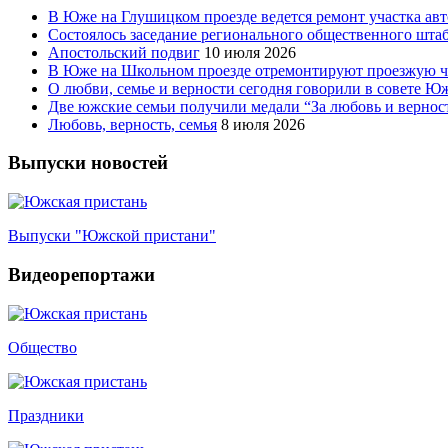
В Юже на Глушицком проезде ведется ремонт участка ав
Состоялось заседание регионального общественного шта
Апостольский подвиг
10 июля 2026
В Юже на Школьном проезде отремонтируют проезжую ча
О любви, семье и верности сегодня говорили в совете 
Две южские семьи получили медали “За любовь и вернос
Любовь, верность, семья
8 июля 2026
Выпуски новостей
Выпуски "Южской пристани"
Видеорепортажи
Общество
Праздники