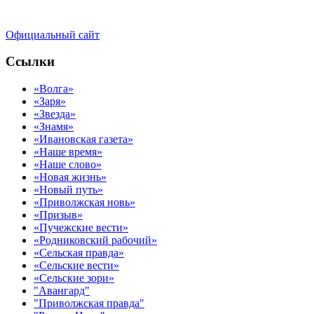
Официальный сайт
Ссылки
«Волга»
«Заря»
«Звезда»
«Знамя»
«Ивановская газета»
«Наше время»
«Наше слово»
«Новая жизнь»
«Новый путь»
«Приволжская новь»
«Призыв»
«Пучежские вести»
«Родниковский рабочий»
«Сельская правда»
«Сельские вести»
«Сельские зори»
"Авангард"
"Приволжская правда"