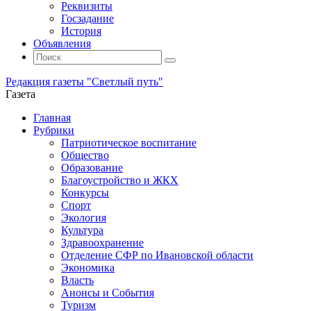
Реквизиты
Госзадание
История
Объявления
Поиск
Искать:
Поиск
Редакция газеты "Светлый путь"
Газета
Промотать
Главная
к
Рубрики
содержимому
Патриотическое воспитание
Общество
Образование
Благоустройство и ЖКХ
Конкурсы
Спорт
Экология
Культура
Здравоохранение
Отделение СФР по Ивановской области
Экономика
Власть
Анонсы и События
Туризм