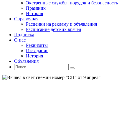
Экстренные службы, порядок и безопасность
Праздник
История
Справочная
Расценки на рекламу и объявления
Расписание детских врачей
Подписка
О нас
Реквизиты
Госзадание
История
Объявления
Поиск
Искать:
Поиск