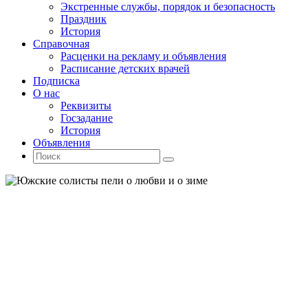
Экстренные службы, порядок и безопасность
Праздник
История
Справочная
Расценки на рекламу и объявления
Расписание детских врачей
Подписка
О нас
Реквизиты
Госзадание
История
Объявления
Поиск
Искать:
Поиск