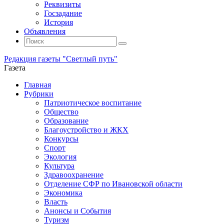
Реквизиты
Госзадание
История
Объявления
Поиск
Искать:
Поиск
Редакция газеты "Светлый путь"
Газета
Промотать
Главная
к
Рубрики
содержимому
Патриотическое воспитание
Общество
Образование
Благоустройство и ЖКХ
Конкурсы
Спорт
Экология
Культура
Здравоохранение
Отделение СФР по Ивановской области
Экономика
Власть
Анонсы и События
Туризм