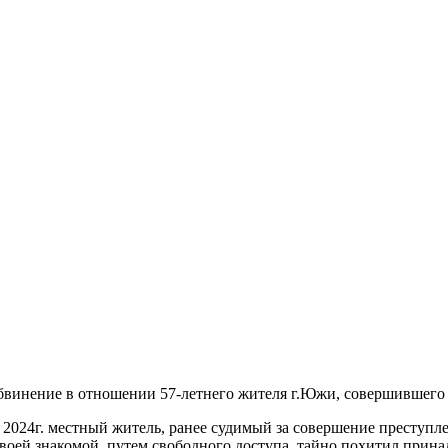
винение в отношении 57-летнего жителя г.Южи, совершившего п
 2024г. местный житель, ранее судимый за совершение преступл
 своей знакомой, путем свободного доступа, тайно похитил при