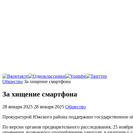
Главная
Общество
За хищение смартфона
За хищение смартфона
28 января 2025
28 января 2025
Общество
Прокуратурой Южского района поддержано государственное об
По версии органов предварительного расследования, 25 ноября
опьянения, вызванного употреблением алкоголя, в квартире у