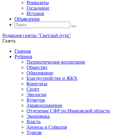
Реквизиты
Госзадание
История
Объявления
Поиск
Искать:
Поиск
Редакция газеты "Светлый путь"
Газета
Промотать
Главная
к
Рубрики
содержимому
Патриотическое воспитание
Общество
Образование
Благоустройство и ЖКХ
Конкурсы
Спорт
Экология
Культура
Здравоохранение
Отделение СФР по Ивановской области
Экономика
Власть
Анонсы и События
Туризм