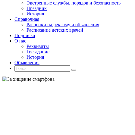
Экстренные службы, порядок и безопасность
Праздник
История
Справочная
Расценки на рекламу и объявления
Расписание детских врачей
Подписка
О нас
Реквизиты
Госзадание
История
Объявления
Поиск
Искать:
Поиск