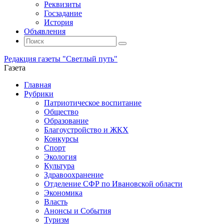
Реквизиты
Госзадание
История
Объявления
Поиск
Искать:
Поиск
Редакция газеты "Светлый путь"
Газета
Промотать
Главная
к
Рубрики
содержимому
Патриотическое воспитание
Общество
Образование
Благоустройство и ЖКХ
Конкурсы
Спорт
Экология
Культура
Здравоохранение
Отделение СФР по Ивановской области
Экономика
Власть
Анонсы и События
Туризм