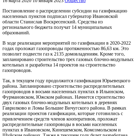
16 марта 2020
10 января 2023
Общество
Постановление о распределении субсидии на газификацию
населенных пунктов подписал губернатор Ивановской
области Станислав Воскресенский. Средства из
регионального бюджета получат 14 муниципальных
образований.
В ходе реализации мероприятий по газификации в 2020-2022
годах проложат газопроводы протяженностью 86,63 км. Это
позволит подвести газ к 2135 домовладениям. Кроме того,
запланировано строительство трех газовых блочно-модульных
котельных и разработка 14 проектов на строительство
газопроводов.
Так, в текущем году продолжится газификация Юрьевецкого
района. Запланировано строительство распределительных
газопроводов в восьми населенных пунктах в Ильинском,
Фурмановском, Южском районах. Начнется строительство
двух газовых блочно-модульных котельных в деревнях
Гаврилково и Ломы Большие Вичугского района. В рамках
реализации проектов газификации, которые готовились с
привлечением средств членов кооперативов, проложат
распределительные газопроводы в восьми населенных
пунктах в Ивановском, Кинешемском, Комсомольском и
Шуйском районах. Также в текущем году будет разработана