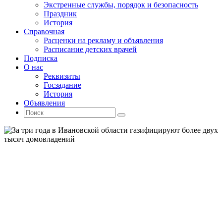
Экстренные службы, порядок и безопасность
Праздник
История
Справочная
Расценки на рекламу и объявления
Расписание детских врачей
Подписка
О нас
Реквизиты
Госзадание
История
Объявления
Поиск
Искать:
Поиск