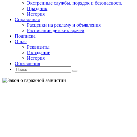
Экстренные службы, порядок и безопасность
Праздник
История
Справочная
Расценки на рекламу и объявления
Расписание детских врачей
Подписка
О нас
Реквизиты
Госзадание
История
Объявления
Поиск
Искать:
Поиск