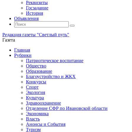
Реквизиты
Госзадание
История
Объявления
Поиск
Искать:
Поиск
Редакция газеты "Светлый путь"
Газета
Промотать
Главная
к
Рубрики
содержимому
Патриотическое воспитание
Общество
Образование
Благоустройство и ЖКХ
Конкурсы
Спорт
Экология
Культура
Здравоохранение
Отделение СФР по Ивановской области
Экономика
Власть
Анонсы и События
Туризм