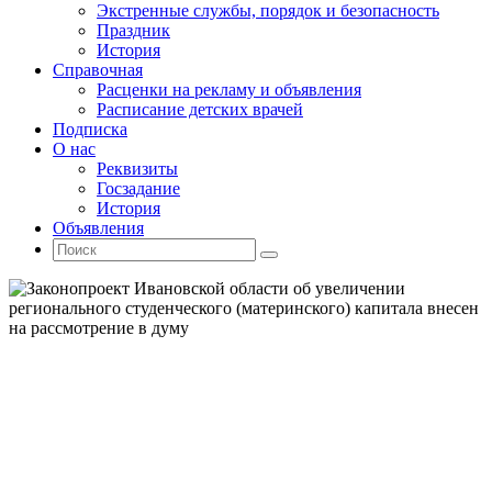
Экстренные службы, порядок и безопасность
Праздник
История
Справочная
Расценки на рекламу и объявления
Расписание детских врачей
Подписка
О нас
Реквизиты
Госзадание
История
Объявления
Поиск
Искать:
Поиск