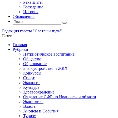
Реквизиты
Госзадание
История
Объявления
Поиск
Искать:
Поиск
Редакция газеты "Светлый путь"
Газета
Промотать
Главная
к
Рубрики
содержимому
Патриотическое воспитание
Общество
Образование
Благоустройство и ЖКХ
Конкурсы
Спорт
Экология
Культура
Здравоохранение
Отделение СФР по Ивановской области
Экономика
Власть
Анонсы и События
Туризм