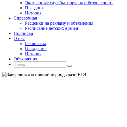
Экстренные службы, порядок и безопасность
Праздник
История
Справочная
Расценки на рекламу и объявления
Расписание детских врачей
Подписка
О нас
Реквизиты
Госзадание
История
Объявления
Поиск
Искать:
Поиск