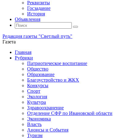
Реквизиты
Госзадание
История
Объявления
Поиск
Искать:
Поиск
Редакция газеты "Светлый путь"
Газета
Промотать
Главная
к
Рубрики
содержимому
Патриотическое воспитание
Общество
Образование
Благоустройство и ЖКХ
Конкурсы
Спорт
Экология
Культура
Здравоохранение
Отделение СФР по Ивановской области
Экономика
Власть
Анонсы и События
Туризм