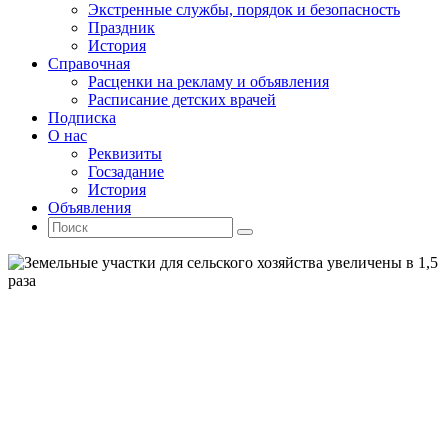
Экстренные службы, порядок и безопасность
Праздник
История
Справочная
Расценки на рекламу и объявления
Расписание детских врачей
Подписка
О нас
Реквизиты
Госзадание
История
Объявления
Поиск
Искать:
Поиск