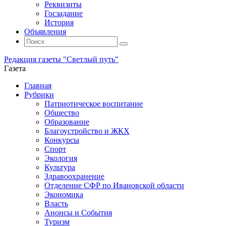
Реквизиты
Госзадание
История
Объявления
Поиск
Искать:
Поиск
Редакция газеты "Светлый путь"
Газета
Промотать
Главная
к
Рубрики
содержимому
Патриотическое воспитание
Общество
Образование
Благоустройство и ЖКХ
Конкурсы
Спорт
Экология
Культура
Здравоохранение
Отделение СФР по Ивановской области
Экономика
Власть
Анонсы и События
Туризм