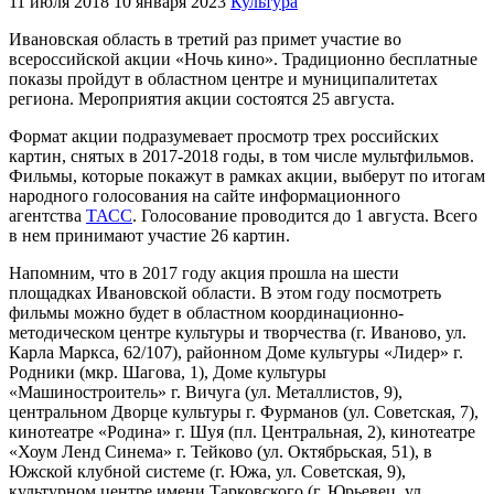
11 июля 2018
10 января 2023
Культура
Ивановская область в третий раз примет участие во
всероссийской акции «Ночь кино». Традиционно бесплатные
показы пройдут в областном центре и муниципалитетах
региона. Мероприятия акции состоятся 25 августа.
Формат акции подразумевает просмотр трех российских
картин, снятых в 2017-2018 годы, в том числе мультфильмов.
Фильмы, которые покажут в рамках акции, выберут по итогам
народного голосования на сайте информационного
агентства
ТАСС
. Голосование проводится до 1 августа. Всего
в нем принимают участие 26 картин.
Напомним, что в 2017 году акция прошла на шести
площадках Ивановской области. В этом году посмотреть
фильмы можно будет в областном координационно-
методическом центре культуры и творчества (г. Иваново, ул.
Карла Маркса, 62/107), районном Доме культуры «Лидер» г.
Родники (мкр. Шагова, 1), Доме культуры
«Машиностроитель» г. Вичуга (ул. Металлистов, 9),
центральном Дворце культуры г. Фурманов (ул. Советская, 7),
кинотеатре «Родина» г. Шуя (пл. Центральная, 2), кинотеатре
«Хоум Ленд Синема» г. Тейково (ул. Октябрьская, 51), в
Южской клубной системе (г. Южа, ул. Советская, 9),
культурном центре имени Тарковского (г. Юрьевец, ул.