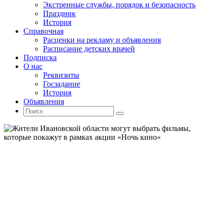
Экстренные службы, порядок и безопасность
Праздник
История
Справочная
Расценки на рекламу и объявления
Расписание детских врачей
Подписка
О нас
Реквизиты
Госзадание
История
Объявления
Поиск
Искать:
Поиск