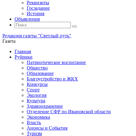
Реквизиты
Госзадание
История
Объявления
Поиск
Искать:
Поиск
Редакция газеты "Светлый путь"
Газета
Промотать
Главная
к
Рубрики
содержимому
Патриотическое воспитание
Общество
Образование
Благоустройство и ЖКХ
Конкурсы
Спорт
Экология
Культура
Здравоохранение
Отделение СФР по Ивановской области
Экономика
Власть
Анонсы и События
Туризм