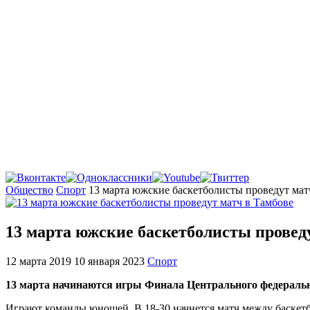
Главная
Общество
Спорт
13 марта южские баскетболисты проведут мат
13 марта южские баскетболисты провед
12 марта 2019
10 января 2023
Спорт
13 марта начинаются
игры Финала Центрального федераль
Играют команды юношей. В 18-30 начнется матч между баске