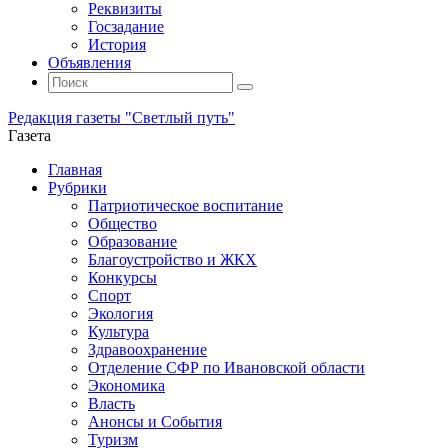
Реквизиты
Госзадание
История
Объявления
Поиск
Искать:
Поиск
Редакция газеты "Светлый путь"
Газета
Промотать
Главная
к
Рубрики
содержимому
Патриотическое воспитание
Общество
Образование
Благоустройство и ЖКХ
Конкурсы
Спорт
Экология
Культура
Здравоохранение
Отделение СФР по Ивановской области
Экономика
Власть
Анонсы и События
Туризм