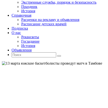
Экстренные службы, порядок и безопасность
Праздник
История
Справочная
Расценки на рекламу и объявления
Расписание детских врачей
Подписка
О нас
Реквизиты
Госзадание
История
Объявления
Поиск
Искать:
Поиск