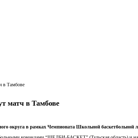
ч в Тамбове
ут матч в Тамбове
ного округа в рамках Чемпионата Школьной баскетбольной 
тбольными командами “ШЕЛБИ-БАСКЕТ” (Тульская область) и н