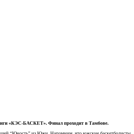
лиги «КЭС-БАСКЕТ». Финал проходит в Тамбове.
ашей “Юность” из Южи. Напомним, что южские баскетболисты