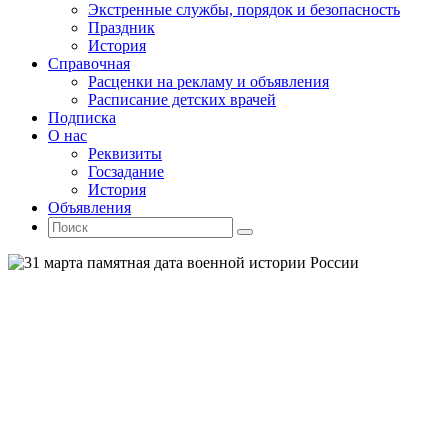
Экстренные службы, порядок и безопасность
Праздник
История
Справочная
Расценки на рекламу и объявления
Расписание детских врачей
Подписка
О нас
Реквизиты
Госзадание
История
Объявления
Поиск
Искать:
Поиск