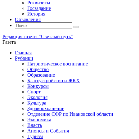
Реквизиты
Госзадание
История
Объявления
Поиск
Искать:
Поиск
Редакция газеты "Светлый путь"
Газета
Промотать
Главная
к
Рубрики
содержимому
Патриотическое воспитание
Общество
Образование
Благоустройство и ЖКХ
Конкурсы
Спорт
Экология
Культура
Здравоохранение
Отделение СФР по Ивановской области
Экономика
Власть
Анонсы и События
Туризм