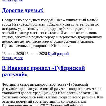
Читать далее
фестиваль
славянской
Дорогие друзья!
культуры
«Сколот»"
Поздравляю вас с Днем города! Южа – уникальный малый
город Ивановской области. Южский край сочетает богатую
историю, удивительную природу, глубокие традиции и
особый характер местных жителей. Именно жители своим
трудом, заботой о родном городе и верностью традиционным
ценностям делают свою малую родину лучше и сильнее.
Промышленные предприятия Южи – от …
13 июня 2026
13 июня 2026
Край родной
"Дорогие
Читать далее
друзья!"
В Иванове прошел «Губернский
разгуляй»
Фестиваль самодеятельного творчества «Губернский
разгуляй» провели уже в пятый раз, что говорит о том, что он
становится доброй традицией для Ивановской области. На
фестивале собрались талантливые люди со всего региона. Как
отметил почетный гость фестиваля, сопредседатель
Ассоциации ветеранов СВО Ивановской области,