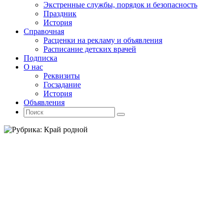
Экстренные службы, порядок и безопасность
Праздник
История
Справочная
Расценки на рекламу и объявления
Расписание детских врачей
Подписка
О нас
Реквизиты
Госзадание
История
Объявления
Поиск
Искать:
Поиск