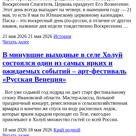
Воскресения Спасителя, Церковь празднует Его Вознесение.
Этот день всегда выпадает на четверг, в нынешнем году — 21
мая, то есть 8 мая по Юлианскому церковному календарю.
Пасха – это воскресный день (по-русски, в отличие от других
языков, название дня недели тождественно Воскресению …
21 мая 2026
21 мая 2026
История
"Восшедший
Читать далее
на
небеса"
В минувшие выходные в селе Холуй
состоялся один из самых ярких и
ожидаемых событий – арт-фестиваль
«Русская Венеция»
. Вот уже седьмой год подряд он дает старт фестивальному
сезону Ивановской области. Мастер-классы, большой
праздничный концерт, ремесленная и сельскохозяйственная
ярмарка и конечно же спуск на воду расписных лодок,
которые ярким парадом проходят по Тезе, ежегодно
привлекают в Холуй множество гостей со всей России.
18 мая 2026
18 мая 2026
Край родной
"В
Читать далее