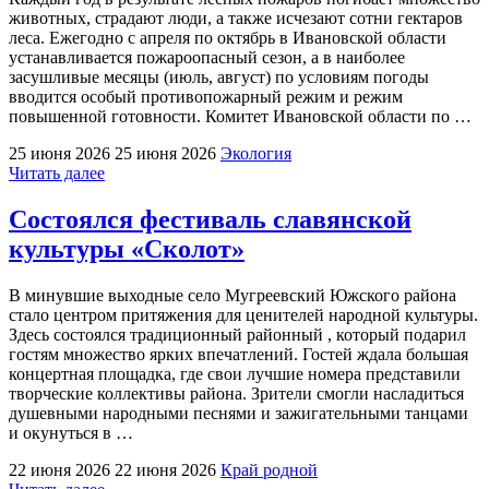
животных, страдают люди, а также исчезают сотни гектаров
леса. Ежегодно с апреля по октябрь в Ивановской области
устанавливается пожароопасный сезон, а в наиболее
засушливые месяцы (июль, август) по условиям погоды
вводится особый противопожарный режим и режим
повышенной готовности. Комитет Ивановской области по …
25 июня 2026
25 июня 2026
Экология
"Лесные
Читать далее
пожары
–
Состоялся фестиваль славянской
это
культуры «Сколот»
одно
из
наиболее
В минувшие выходные село Мугреевский Южского района
опасных
стало центром притяжения для ценителей народной культуры.
стихийных
Здесь состоялся традиционный районный , который подарил
бедствий"
гостям множество ярких впечатлений. Гостей ждала большая
концертная площадка, где свои лучшие номера представили
творческие коллективы района. Зрители смогли насладиться
душевными народными песнями и зажигательными танцами
и окунуться в …
22 июня 2026
22 июня 2026
Край родной
"Состоялся