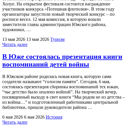
объекты
Холуе. На открытии фестиваля состоится награждение
для
участников конкурса «Потешная флотилия». В этом году
благоустройства"
организаторы запустили новый творческий конкурс – по
росписи весел. 12 мая комиссия, в которую вошли
заместители главы администрации Южского района,
художники, …
13 мая 2026
13 мая 2026
Туризм
"В
Читать далее
Юже
подвели
В Юже состоялась презентация книги
итоги
воспоминаний детей войны
творческого
конкурса
по
В Южском районе родилась новая книга, которую сами
росписи
создатели называют “голосом памяти”. Сегодня, 6 мая,
весел"
состоялась презентация сборника воспоминаний тех южан,
“чье детство было опалено войной”. На творческий вечер,
посвященный выходу в свет книги “Мы родом не из детства –
из войны…” и подготовленный работниками центральной
библиотеки, пришли руководители района …
6 мая 2026
6 мая 2026
История
"В
Читать далее
Юже