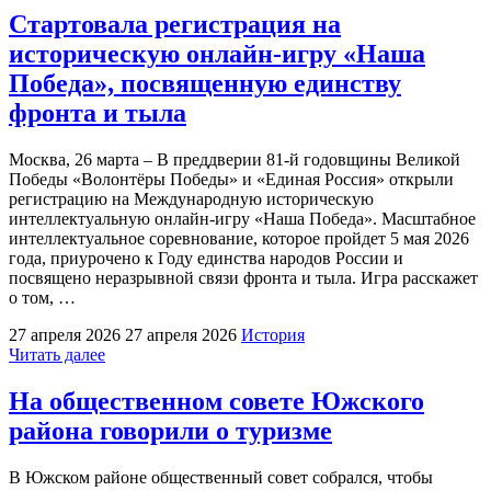
состоялась
Стартовала регистрация на
презентация
историческую онлайн-игру «Наша
книги
воспоминаний
Победа», посвященную единству
детей
фронта и тыла
войны"
Москва, 26 марта – В преддверии 81-й годовщины Великой
Победы «Волонтёры Победы» и «Единая Россия» открыли
регистрацию на Международную историческую
интеллектуальную онлайн-игру «Наша Победа». Масштабное
интеллектуальное соревнование, которое пройдет 5 мая 2026
года, приурочено к Году единства народов России и
посвящено неразрывной связи фронта и тыла. Игра расскажет
о том, …
27 апреля 2026
27 апреля 2026
История
"Стартовала
Читать далее
регистрация
на
На общественном совете Южского
историческую
района говорили о туризме
онлайн-
игру
«Наша
В Южском районе общественный совет собрался, чтобы