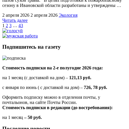
палов сухой травы. В целях подготовки к пожароопасному
сезону в Ивановской области разработаны и утверждены …
2 апреля 2026
2 апреля 2026
Экология
"Для
Читать далее
Пагинация
прохождения
1
2
3
…
43
пожароопасного
записей
сезона
2026
года
Подпишитесь на газету
утверждены
маршруты
патрулирования
лесов
Стоимость подписки на 2-е полугодие 2026 года:
и
сформирована
на 1 месяц (с доставкой на дом) –
121,13 руб.
группировка
сил
с января по июнь ( с доставкой на дом) –
726, 78 руб.
и
Оформить подписку можно в отделения почты, у
средств
почтальонов, на сайте Почты России.
для
Стоимость подписки в редакции (до востребования):
ликвидации
возгораний"
на 1 месяц
– 50 руб.
Последние новости