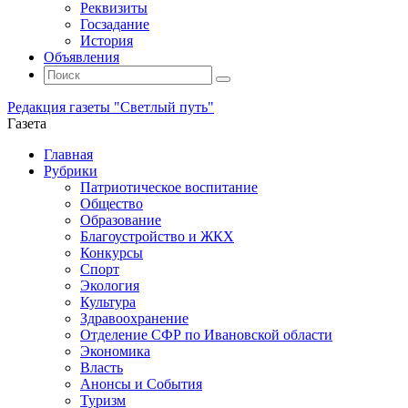
Реквизиты
Госзадание
История
Объявления
Поиск
Искать:
Поиск
Редакция газеты "Светлый путь"
Газета
Промотать
Главная
к
Рубрики
содержимому
Патриотическое воспитание
Общество
Образование
Благоустройство и ЖКХ
Конкурсы
Спорт
Экология
Культура
Здравоохранение
Отделение СФР по Ивановской области
Экономика
Власть
Анонсы и События
Туризм