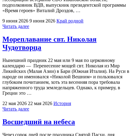
подполковник ВДВ, выпускник президентской программы
«Время героев» Виталий Дроздов, …
9 июня 2026
9 июня 2026
Край родной
"В
Читать далее
Иванове
прошел
Мореплавание свт. Николая
«Губернский
Чудотворца
разгуляй»"
Нынешний праздник 22 мая или 9 мая по церковному
календарю — Перенесение мощей свт. Николая из Мир
Ликийских (Малая Азии) в Бари (Южная Италия). На Руси в
народе он именовался «Николой Вешним» и пользовался
глубоким почитанием, хоть эта весенняя пора требовала
напряженного труда земледельцев. Однако, к примеру, в
Греции это …
22 мая 2026
22 мая 2026
История
"Мореплавание
Читать далее
свт.
Николая
Восшедший на небеса
Чудотворца"
Через сорок дней после праздника Святой Пасхи, дня