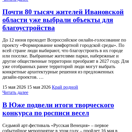
минувшие
выходные
Почти 80 тысяч жителей Ивановской
в
области уже выбрали объекты для
селе
Холуй
благоустройства
состоялся
один
До 12 июня проходит Всероссийское онлайн-голосование по
из
проекту «Формирование комфортной городской среды». По
самых
всей стране люди выбирают, что благоустроить в их городе
ярких
или поселке. Выбранные жителями парки, набережные и
и
другие общественные территории преобразят в 2027 году. Для
ожидаемых
уже отобранных ранее территорий люди могут выбрать
событий
конкретные архитектурные решения из предложенных
–
дизайн-проектов. …
арт-
фестиваль
15 мая 2026
15 мая 2026
Край родной
«Русская
"Почти
Читать далее
Венеция»"
80
тысяч
В Юже подвели итоги творческого
жителей
конкурса по росписи весел
Ивановской
области
уже
Седьмой арт-фестиваль «Русская Венеция» – первое
выбрали
событийное мероприятие в этом году – пройдет 16 мая в