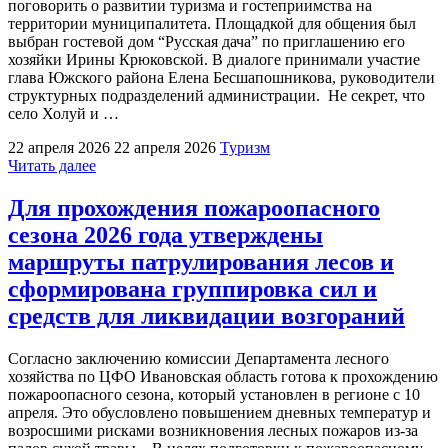
Победа»,
поговорить о развитии туризма и гостеприимства на
посвященную
территории муниципалитета. Площадкой для общения был
единству
выбран гостевой дом “Русская дача” по приглашению его
фронта
хозяйки Ирины Крюковской. В диалоге принимали участие
и
глава Южского района Елена Бесшапошникова, руководители
тыла"
структурных подразделений администрации. Не секрет, что
село Холуй и …
22 апреля 2026
22 апреля 2026
Туризм
"На
Читать далее
общественном
совете
Для прохождения пожароопасного
Южского
сезона 2026 года утверждены
района
говорили
маршруты патрулирования лесов и
о
сформирована группировка сил и
туризме"
средств для ликвидации возгораний
Согласно заключению комиссии Департамента лесного
хозяйства по ЦФО Ивановская область готова к прохождению
пожароопасного сезона, который установлен в регионе с 10
апреля. Это обусловлено повышением дневных температур и
возросшими рисками возникновения лесных пожаров из-за