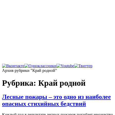
Главная
Архив рубрики "Край родной"
Рубрика:
Край родной
Лесные пожары – это одно из наиболее
опасных стихийных бедствий
Каждый год в результате лесных пожаров погибает множество