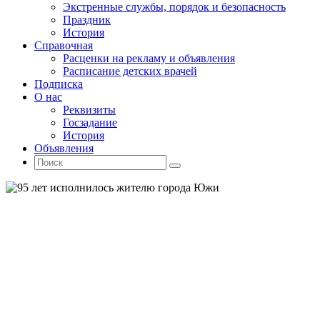
Экстренные службы, порядок и безопасность
Праздник
История
Справочная
Расценки на рекламу и объявления
Расписание детских врачей
Подписка
О нас
Реквизиты
Госзадание
История
Объявления
Поиск
Искать:
Поиск