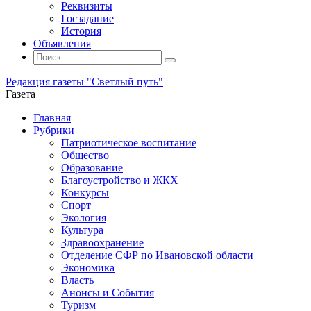
Реквизиты
Госзадание
История
Объявления
Поиск
Искать:
Поиск
Редакция газеты "Светлый путь"
Газета
Промотать
Главная
к
Рубрики
содержимому
Патриотическое воспитание
Общество
Образование
Благоустройство и ЖКХ
Конкурсы
Спорт
Экология
Культура
Здравоохранение
Отделение СФР по Ивановской области
Экономика
Власть
Анонсы и События
Туризм