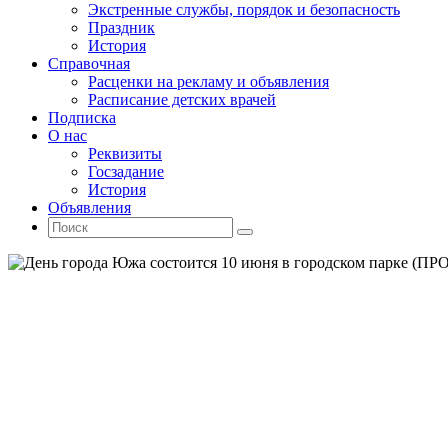
Экстренные службы, порядок и безопасность
Праздник
История
Справочная
Расценки на рекламу и объявления
Расписание детских врачей
Подписка
О нас
Реквизиты
Госзадание
История
Объявления
Поиск
Искать:
Поиск