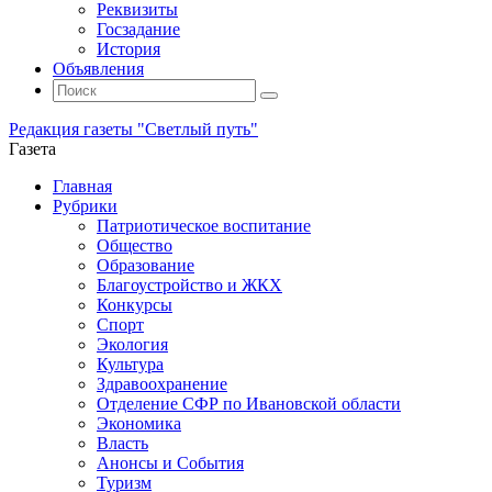
Реквизиты
Госзадание
История
Объявления
Поиск
Искать:
Поиск
Редакция газеты "Светлый путь"
Газета
Промотать
Главная
к
Рубрики
содержимому
Патриотическое воспитание
Общество
Образование
Благоустройство и ЖКХ
Конкурсы
Спорт
Экология
Культура
Здравоохранение
Отделение СФР по Ивановской области
Экономика
Власть
Анонсы и События
Туризм