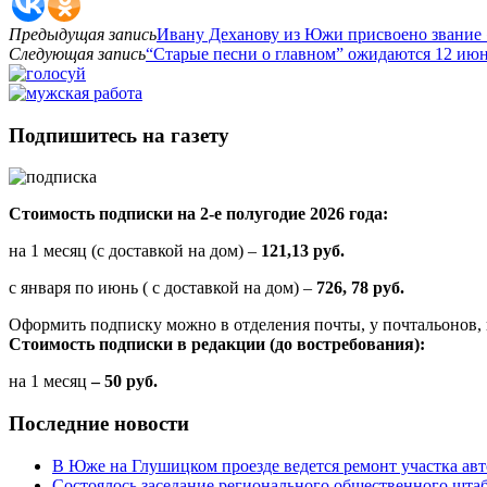
Предыдущая запись
Ивану Деханову из Южи присвоено звание
Следующая запись
“Старые песни о главном” ожидаются 12 и
Подпишитесь на газету
Стоимость подписки на 2-е полугодие 2026 года:
на 1 месяц (с доставкой на дом) –
121,13 руб.
с января по июнь ( с доставкой на дом) –
726, 78 руб.
Оформить подписку можно в отделения почты, у почтальонов, 
Стоимость подписки в редакции (до востребования):
на 1 месяц
– 50 руб.
Последние новости
В Юже на Глушицком проезде ведется ремонт участка ав
Состоялось заседание регионального общественного шта