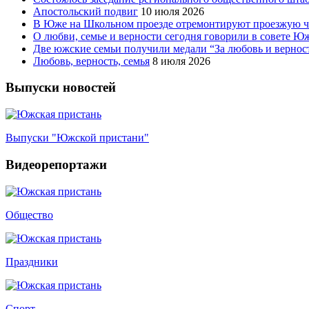
Апостольский подвиг
10 июля 2026
В Юже на Школьном проезде отремонтируют проезжую ча
О любви, семье и верности сегодня говорили в совете 
Две южские семьи получили медали “За любовь и вернос
Любовь, верность, семья
8 июля 2026
Выпуски новостей
Выпуски "Южской пристани"
Видеорепортажи
Общество
Праздники
Спорт