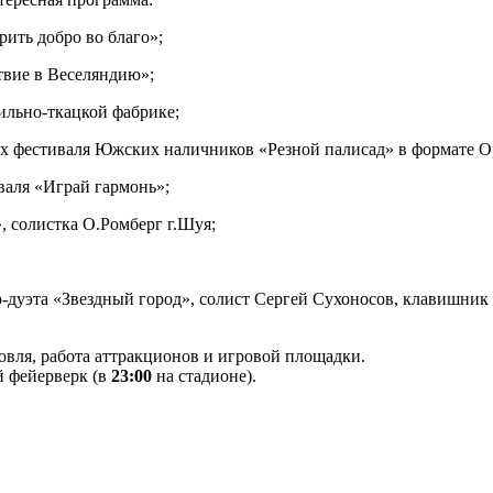
ить добро во благо»;
вие в Веселяндию»;
ильно-ткацкой фабрике;
х фестиваля Южских наличников «Резной палисад» в формате Op
валя «Играй гармонь»;
, солистка О.Ромберг г.Шуя;
-дуэта «Звездный город», солист Сергей Сухоносов, клавишни
овля, работа аттракционов и игровой площадки.
 фейерверк (в
23:00
на стадионе).