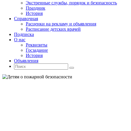
Экстренные службы, порядок и безопасность
Праздник
История
Справочная
Расценки на рекламу и объявления
Расписание детских врачей
Подписка
О нас
Реквизиты
Госзадание
История
Объявления
Поиск
Искать:
Поиск