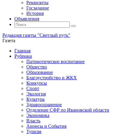
Реквизиты
Госзадание
История
Объявления
Поиск
Искать:
Поиск
Редакция газеты "Светлый путь"
Газета
Промотать
Главная
к
Рубрики
содержимому
Патриотическое воспитание
Общество
Образование
Благоустройство и ЖКХ
Конкурсы
Спорт
Экология
Культура
Здравоохранение
Отделение СФР по Ивановской области
Экономика
Власть
Анонсы и События
Туризм