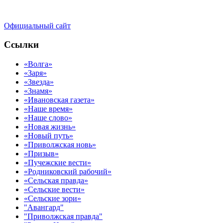
Официальный сайт
Ссылки
«Волга»
«Заря»
«Звезда»
«Знамя»
«Ивановская газета»
«Наше время»
«Наше слово»
«Новая жизнь»
«Новый путь»
«Приволжская новь»
«Призыв»
«Пучежские вести»
«Родниковский рабочий»
«Сельская правда»
«Сельские вести»
«Сельские зори»
"Авангард"
"Приволжская правда"