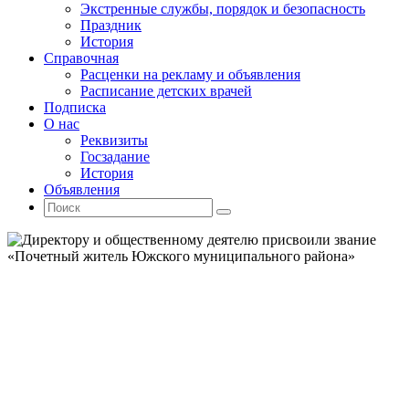
Экстренные службы, порядок и безопасность
Праздник
История
Справочная
Расценки на рекламу и объявления
Расписание детских врачей
Подписка
О нас
Реквизиты
Госзадание
История
Объявления
Поиск
Искать:
Поиск