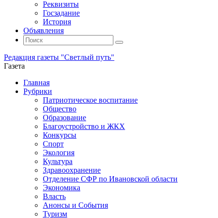
Реквизиты
Госзадание
История
Объявления
Поиск
Искать:
Поиск
Редакция газеты "Светлый путь"
Газета
Промотать
Главная
к
Рубрики
содержимому
Патриотическое воспитание
Общество
Образование
Благоустройство и ЖКХ
Конкурсы
Спорт
Экология
Культура
Здравоохранение
Отделение СФР по Ивановской области
Экономика
Власть
Анонсы и События
Туризм