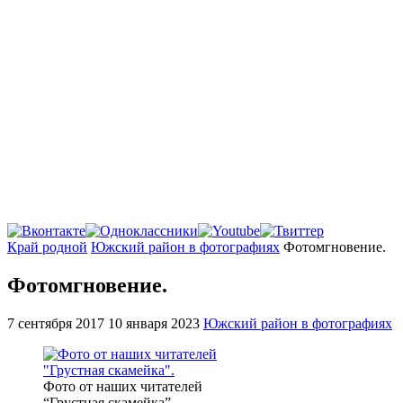
Главная
Край родной
Южский район в фотографиях
Фотомгновение.
Фотомгновение.
7 сентября 2017
10 января 2023
Южский район в фотографиях
Фото от наших читателей
“Грустная скамейка”.