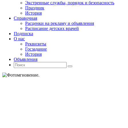
Экстренные службы, порядок и безопасность
Праздник
История
Справочная
Расценки на рекламу и объявления
Расписание детских врачей
Подписка
О нас
Реквизиты
Госзадание
История
Объявления
Поиск
Искать:
Поиск