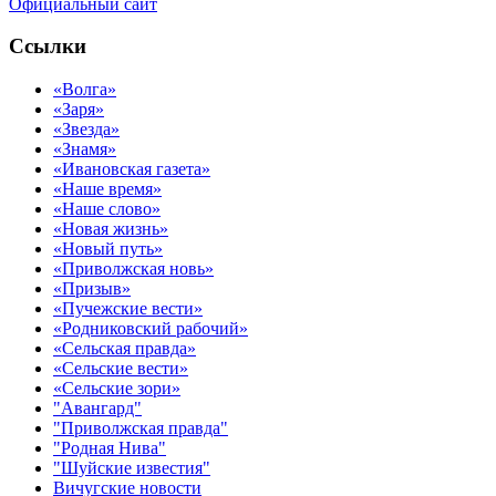
Официальный сайт
Ссылки
«Волга»
«Заря»
«Звезда»
«Знамя»
«Ивановская газета»
«Наше время»
«Наше слово»
«Новая жизнь»
«Новый путь»
«Приволжская новь»
«Призыв»
«Пучежские вести»
«Родниковский рабочий»
«Сельская правда»
«Сельские вести»
«Сельские зори»
"Авангард"
"Приволжская правда"
"Родная Нива"
"Шуйские известия"
Вичугские новости