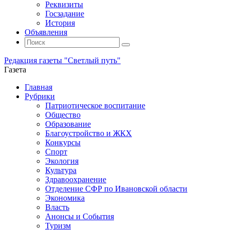
Реквизиты
Госзадание
История
Объявления
Поиск
Искать:
Поиск
Редакция газеты "Светлый путь"
Газета
Промотать
Главная
к
Рубрики
содержимому
Патриотическое воспитание
Общество
Образование
Благоустройство и ЖКХ
Конкурсы
Спорт
Экология
Культура
Здравоохранение
Отделение СФР по Ивановской области
Экономика
Власть
Анонсы и События
Туризм