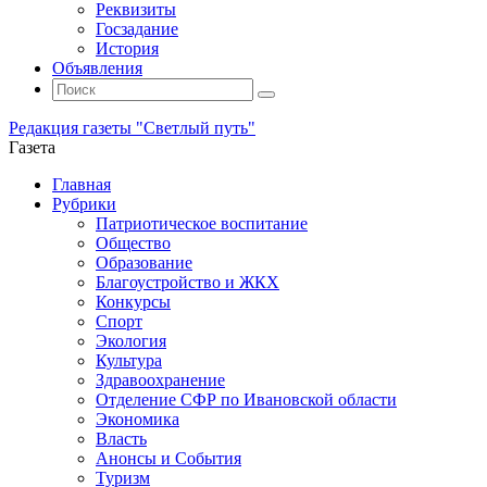
Реквизиты
Госзадание
История
Объявления
Поиск
Искать:
Поиск
Редакция газеты "Светлый путь"
Газета
Промотать
Главная
к
Рубрики
содержимому
Патриотическое воспитание
Общество
Образование
Благоустройство и ЖКХ
Конкурсы
Спорт
Экология
Культура
Здравоохранение
Отделение СФР по Ивановской области
Экономика
Власть
Анонсы и События
Туризм