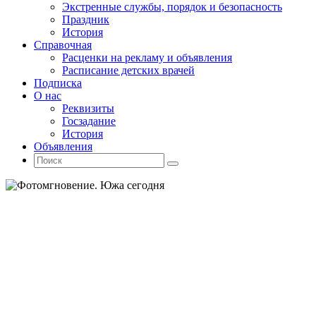
Экстренные службы, порядок и безопасность
Праздник
История
Справочная
Расценки на рекламу и объявления
Расписание детских врачей
Подписка
О нас
Реквизиты
Госзадание
История
Объявления
Поиск
Искать:
Поиск