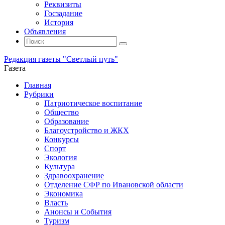
Реквизиты
Госзадание
История
Объявления
Поиск
Искать:
Поиск
Редакция газеты "Светлый путь"
Газета
Промотать
Главная
к
Рубрики
содержимому
Патриотическое воспитание
Общество
Образование
Благоустройство и ЖКХ
Конкурсы
Спорт
Экология
Культура
Здравоохранение
Отделение СФР по Ивановской области
Экономика
Власть
Анонсы и События
Туризм