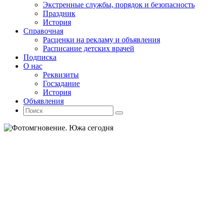
Экстренные службы, порядок и безопасность
Праздник
История
Справочная
Расценки на рекламу и объявления
Расписание детских врачей
Подписка
О нас
Реквизиты
Госзадание
История
Объявления
Поиск
Искать:
Поиск