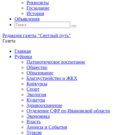
Реквизиты
Госзадание
История
Объявления
Поиск
Искать:
Поиск
Редакция газеты "Светлый путь"
Газета
Промотать
Главная
к
Рубрики
содержимому
Патриотическое воспитание
Общество
Образование
Благоустройство и ЖКХ
Конкурсы
Спорт
Экология
Культура
Здравоохранение
Отделение СФР по Ивановской области
Экономика
Власть
Анонсы и События
Туризм