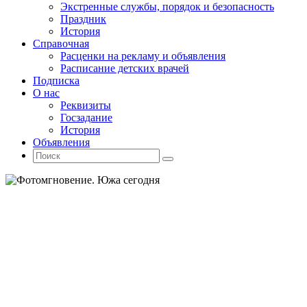
Экстренные службы, порядок и безопасность
Праздник
История
Справочная
Расценки на рекламу и объявления
Расписание детских врачей
Подписка
О нас
Реквизиты
Госзадание
История
Объявления
Поиск
Искать:
Поиск