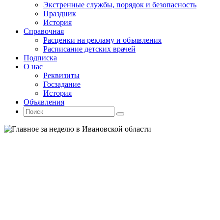
Экстренные службы, порядок и безопасность
Праздник
История
Справочная
Расценки на рекламу и объявления
Расписание детских врачей
Подписка
О нас
Реквизиты
Госзадание
История
Объявления
Поиск
Искать:
Поиск