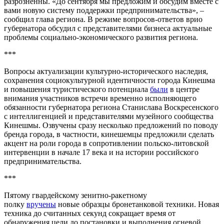
разрозненны. «До сентября мы предложим и обсудим вместе с
вами новую систему поддержки предпринимательства», –
сообщил глава региона. В режиме вопросов-ответов врио
губернатора обсудил с представителями бизнеса актуальные
проблемы социально-экономического развития региона.
***
Вопросы актуализации культурно-исторического наследия,
сохранения социокультурной идентичности города Кинешма
и повышения туристического потенциала
были
в центре
внимания участников встречи временно исполняющего
обязанности губернатора региона Станислава Воскресенского
с интеллигенцией и представителями музейного сообщества
Кинешмы. Озвучены сразу несколько предложений по поводу
бренда города, в частности, кинешемцы предложили сделать
акцент на роли города в сопротивлении польско-литовской
интервенции в начале 17 века и на истории российского
предпринимательства.
***
Пятому гвардейскому зенитно-ракетному
полку
вручены
новые образцы бронетанковой техники. Новая
техника до считанных секунд сокращает время от
обнаружения цели до постановки и выполнения огневой