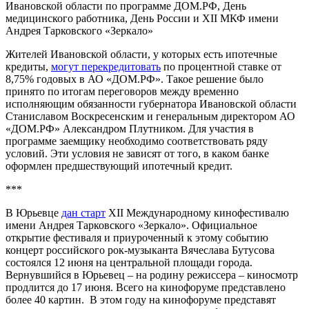
Ивановской области по программе ДОМ.РФ, День
медицинского работника, День России и XII МКФ имени
Андрея Тарковского «Зеркало»
Жителей Ивановской области, у которых есть ипотечные
кредиты,
могут перекредитовать
по процентной ставке от
8,75% годовых в АО «ДОМ.РФ». Такое решение было
принято по итогам переговоров между временно
исполняющим обязанности губернатора Ивановской области
Станиславом Воскресенским и генеральным директором АО
«ДОМ.РФ» Александром Плутником. Для участия в
программе заемщику необходимо соответствовать ряду
условий. Эти условия не зависят от того, в каком банке
оформлен предшествующий ипотечный кредит.
***
В Юрьевце
дан старт
XII Международному кинофестивалю
имени Андрея Тарковского «Зеркало». Официальное
открытие фестиваля и приуроченный к этому событию
концерт российского рок-музыканта Вячеслава Бутусова
состоялся 12 июня на центральной площади города.
Вернувшийся в Юрьевец – на родину режиссера – киносмотр
продлится до 17 июня. Всего на кинофоруме представлено
более 40 картин. В этом году на кинофоруме представят