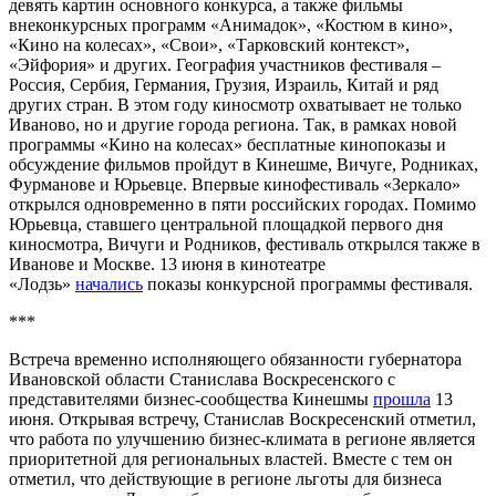
девять картин основного конкурса, а также фильмы
внеконкурсных программ «Анимадок», «Костюм в кино»,
«Кино на колесах», «Свои», «Тарковский контекст»,
«Эйфория» и других. География участников фестиваля –
Россия, Сербия, Германия, Грузия, Израиль, Китай и ряд
других стран. В этом году киносмотр охватывает не только
Иваново, но и другие города региона. Так, в рамках новой
программы «Кино на колесах» бесплатные кинопоказы и
обсуждение фильмов пройдут в Кинешме, Вичуге, Родниках,
Фурманове и Юрьевце. Впервые кинофестиваль «Зеркало»
открылся одновременно в пяти российских городах. Помимо
Юрьевца, ставшего центральной площадкой первого дня
киносмотра, Вичуги и Родников, фестиваль открылся также в
Иванове и Москве. 13 июня в кинотеатре
«Лодзь»
начались
показы конкурсной программы фестиваля.
***
Встреча временно исполняющего обязанности губернатора
Ивановской области Станислава Воскресенского с
представителями бизнес-сообщества Кинешмы
прошла
13
июня. Открывая встречу, Станислав Воскресенский отметил,
что работа по улучшению бизнес-климата в регионе является
приоритетной для региональных властей. Вместе с тем он
отметил, что действующие в регионе льготы для бизнеса