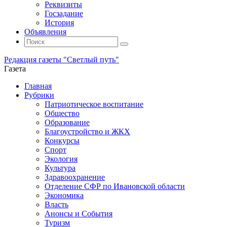
Реквизиты
Госзадание
История
Объявления
Поиск
Искать:
Поиск
Редакция газеты "Светлый путь"
Газета
Промотать
Главная
к
Рубрики
содержимому
Патриотическое воспитание
Общество
Образование
Благоустройство и ЖКХ
Конкурсы
Спорт
Экология
Культура
Здравоохранение
Отделение СФР по Ивановской области
Экономика
Власть
Анонсы и События
Туризм