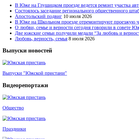
В Юже на Глушицком проезде ведется ремонт участка ав
Состоялось заседание регионального общественного шта
Апостольский подвиг
10 июля 2026
В Юже на Школьном проезде отремонтируют проезжую ча
О любви, семье и верности сегодня говорили в совете 
Две южские семьи получили медали “За любовь и вернос
Любовь, верность, семья
8 июля 2026
Выпуски новостей
Выпуски "Южской пристани"
Видеорепортажи
Общество
Праздники