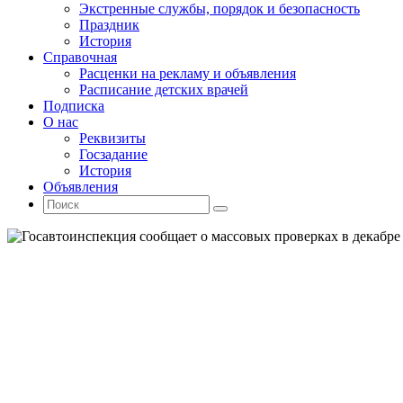
Экстренные службы, порядок и безопасность
Праздник
История
Справочная
Расценки на рекламу и объявления
Расписание детских врачей
Подписка
О нас
Реквизиты
Госзадание
История
Объявления
Поиск
Искать:
Поиск