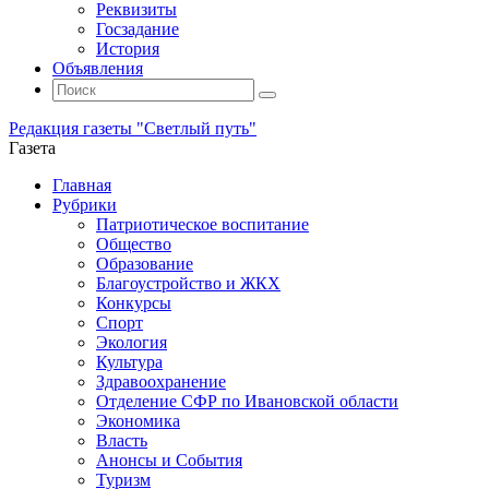
Реквизиты
Госзадание
История
Объявления
Поиск
Искать:
Поиск
Редакция газеты "Светлый путь"
Газета
Промотать
Главная
к
Рубрики
содержимому
Патриотическое воспитание
Общество
Образование
Благоустройство и ЖКХ
Конкурсы
Спорт
Экология
Культура
Здравоохранение
Отделение СФР по Ивановской области
Экономика
Власть
Анонсы и События
Туризм