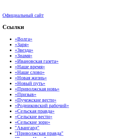
Официальный сайт
Ссылки
«Волга»
«Заря»
«Звезда»
«Знамя»
«Ивановская газета»
«Наше время»
«Наше слово»
«Новая жизнь»
«Новый путь»
«Приволжская новь»
«Призыв»
«Пучежские вести»
«Родниковский рабочий»
«Сельская правда»
«Сельские вести»
«Сельские зори»
"Авангард"
"Приволжская правда"