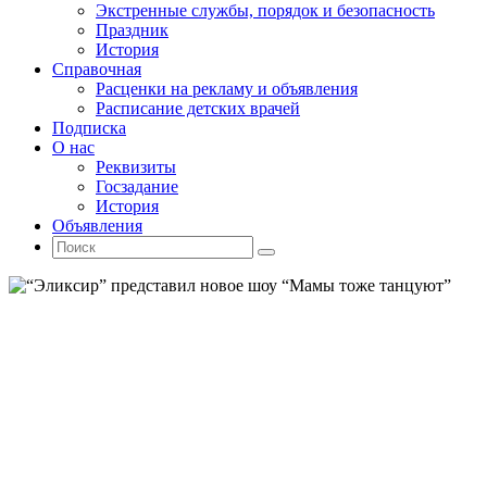
Экстренные службы, порядок и безопасность
Праздник
История
Справочная
Расценки на рекламу и объявления
Расписание детских врачей
Подписка
О нас
Реквизиты
Госзадание
История
Объявления
Поиск
Искать:
Поиск