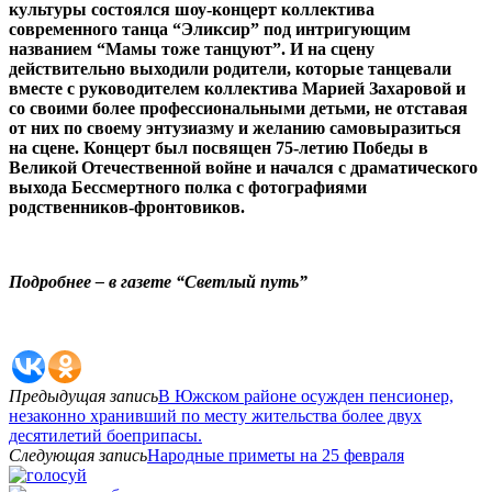
культуры состоялся шоу-концерт коллектива
современного танца “Эликсир” под интригующим
названием “Мамы тоже танцуют”. И на сцену
действительно выходили родители, ко
торые танцевали
вместе с руководителем коллектива Марией Захаровой и
со своими более профессиональными детьми, не отставая
от них по своему энтузиазму и желанию самовыразиться
на сцене. Концерт был посвящен 75-летию Победы в
Великой Отечественной войне и начался с драматического
выхода Бессмертного полка с фотографиями
родственников-фронтовиков.
Подробнее – в газете “Светлый путь”
Предыдущая запись
В Южском районе осужден пенсионер,
незаконно хранивший по месту жительства более двух
десятилетий боеприпасы.
Следующая запись
Народные приметы на 25 февраля