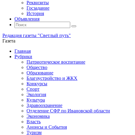
Реквизиты
Госзадание
История
Объявления
Поиск
Искать:
Поиск
Редакция газеты "Светлый путь"
Газета
Промотать
Главная
к
Рубрики
содержимому
Патриотическое воспитание
Общество
Образование
Благоустройство и ЖКХ
Конкурсы
Спорт
Экология
Культура
Здравоохранение
Отделение СФР по Ивановской области
Экономика
Власть
Анонсы и События
Туризм