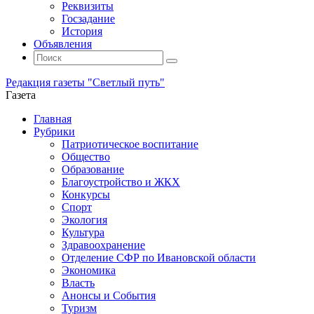
Реквизиты
Госзадание
История
Объявления
Поиск
Искать:
Поиск
Редакция газеты "Светлый путь"
Газета
Промотать
Главная
к
Рубрики
содержимому
Патриотическое воспитание
Общество
Образование
Благоустройство и ЖКХ
Конкурсы
Спорт
Экология
Культура
Здравоохранение
Отделение СФР по Ивановской области
Экономика
Власть
Анонсы и События
Туризм