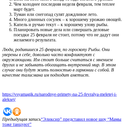
Чем холоднее последняя неделя февраля, тем теплее
март будет.
Туман или снегопад сулят дождливое лето.
Много длинных сосулек – к хорошему урожаю овощей.
Капель и ручью текут – к хорошему улову рыбы.
Планировать новые дела или совершать деловые
поездки 25 февраля не стоит, потому что не дадут они
желаемого результата.
Люди, родившиеся 25 февраля, по гороскопу Рыбы. Они
уверены в себе, довольно часто конфликтуют с
окружающими. Им стоит больше считаться с мнением
других и не забывать обогащать внутренний мир. В этом
случае они будут жить полностью в гармонии с собой. В
качестве талисмана им подходит аметист.
https://vsyamagik.ru/narodnye-primety-na-25-fevralya-meletej-i-
aleksej/
Предыдущая запись
“Эликсир” представил новое шоу “Мамы
тоже танцуют”