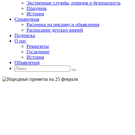
Экстренные службы, порядок и безопасность
Праздник
История
Справочная
Расценки на рекламу и объявления
Расписание детских врачей
Подписка
О нас
Реквизиты
Госзадание
История
Объявления
Поиск
Искать:
Поиск