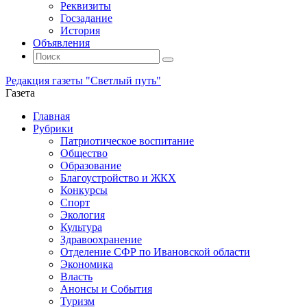
Реквизиты
Госзадание
История
Объявления
Поиск
Искать:
Поиск
Редакция газеты "Светлый путь"
Газета
Промотать
Главная
к
Рубрики
содержимому
Патриотическое воспитание
Общество
Образование
Благоустройство и ЖКХ
Конкурсы
Спорт
Экология
Культура
Здравоохранение
Отделение СФР по Ивановской области
Экономика
Власть
Анонсы и События
Туризм