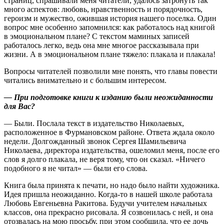
страниц, спрашивали меня читатели, удалось затронуть так
много аспектов: любовь, нравственность и порядочность,
героизм и мужество, ожившая история нашего поселка. Один
вопрос мне особенно запомнился: как работалось над книгой
в эмоциональном плане? С текстом маминых записей
работалось легко, ведь она мне многое рассказывала при
жизни. А в эмоциональном плане тяжело: плакала и плакала!
Вопросы читателей позволили мне понять, что главы повести
читались внимательно и с большим интересом.
— При подготовке книги к изданию были неожиданности
для Вас?
— Были. Послала текст в издательство Николаевых,
расположенное в Фурмановском районе. Ответа ждала около
недели. Долгожданный звонок Сергея Шамильевича
Николаева, директора издательства, ошеломил меня, после его
слов я долго плакала, не веря тому, что он сказал. «Ничего
подобного я не читал» — были его слова.
Книга была принята к печати, но надо было найти художника.
Идея пришла неожиданно. Когда-то в нашей школе работала
Любовь Евгеньевна Ракитова. Будучи учителем начальных
классов, она прекрасно рисовала. Я созвонилась с ней, и она
отозвалась на мою просьбу, при этом сообщила, что ее дочь