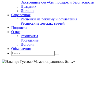
Экстренные службы, порядок и безопасность
Праздник
История
Справочная
Расценки на рекламу и объявления
Расписание детских врачей
Подписка
О нас
Реквизиты
Госзадание
История
Объявления
Поиск
Искать:
Поиск