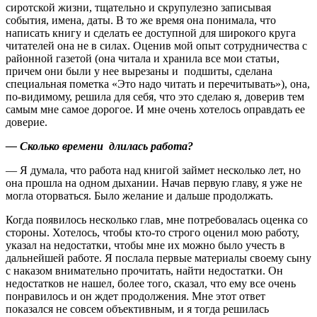
сиротской жизни, тщательно и скрупулезно записывая
события, имена, даты. В то же время она понимала, что
написать книгу и сделать ее доступной для широкого круга
читателей она не в силах. Оценив мой опыт сотрудничества с
районной газетой (она читала и хранила все мои статьи,
причем они были у нее вырезаны и подшиты, сделана
специальная пометка «Это надо читать и перечитывать»), она,
по-видимому, решила для себя, что это сделаю я, доверив тем
самым мне самое дорогое. И мне очень хотелось оправдать ее
доверие.
— Сколько времени длилась работа?
— Я думала, что работа над книгой займет несколько лет, но
она прошла на одном дыхании. Начав первую главу, я уже не
могла оторваться. Было желание и дальше продолжать.
Когда появилось несколько глав, мне потребовалась оценка со
стороны. Хотелось, чтобы кто-то строго оценил мою работу,
указал на недостатки, чтобы мне их можно было учесть в
дальнейшей работе. Я послала первые материалы своему сыну
с наказом внимательно прочитать, найти недостатки. Он
недостатков не нашел, более того, сказал, что ему все очень
понравилось и он ждет продолжения. Мне этот ответ
показался не совсем объективным, и я тогда решилась