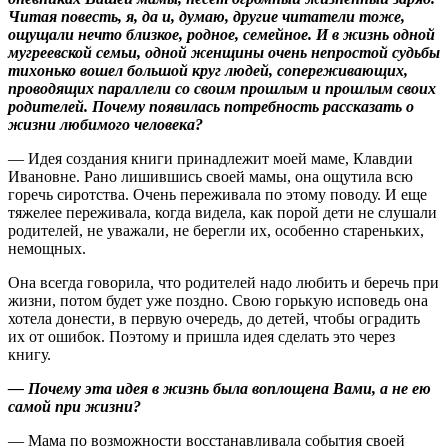
Читая повесть, я, да и, думаю, другие читатели тоже,
ощущали нечто близкое, родное, семейное. И в жизнь одной
мугреевской семьи, одной женщины очень непростой судьбы
тихонько вошел большой круг людей, сопереживающих,
проводящих параллели со своим прошлым и прошлым своих
родителей. Почему появилась потребность рассказать о
жизни любимого человека?
— Идея создания книги принадлежит моей маме, Клавдии
Ивановне. Рано лишившись своей мамы, она ощутила всю
горечь сиротства. Очень переживала по этому поводу. И еще
тяжелее переживала, когда видела, как порой дети не слушали
родителей, не уважали, не берегли их, особенно стареньких,
немощных.
Она всегда говорила, что родителей надо любить и беречь при
жизни, потом будет уже поздно. Свою горькую исповедь она
хотела донести, в первую очередь, до детей, чтобы оградить
их от ошибок. Поэтому и пришла идея сделать это через
книгу.
— Почему эта идея в жизнь была воплощена Вами, а не ею
самой при жизни?
— Мама по возможности восстанавливала события своей