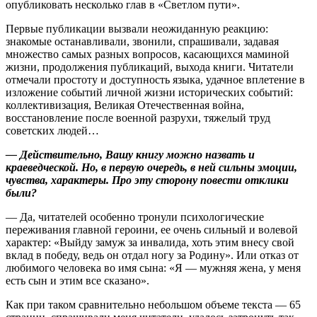
опубликовать несколько глав в «Светлом пути».
Первые публикации вызвали неожиданную реакцию:
знакомые останавливали, звонили, спрашивали, задавая
множество самых разных вопросов, касающихся маминой
жизни, продолжения публикаций, выхода книги. Читатели
отмечали простоту и доступность языка, удачное вплетение в
изложение событий личной жизни исторических событий:
коллективизация, Великая Отечественная война,
восстановление после военной разрухи, тяжелый труд
советских людей…
— Действительно, Вашу книгу можно назвать и
краеведческой. Но, в первую очередь, в ней сильны эмоции,
чувства, характеры. Про эту сторону повести отклики
были?
— Да, читателей особенно тронули психологические
переживания главной героини, ее очень сильный и волевой
характер: «Выйду замуж за инвалида, хоть этим внесу свой
вклад в победу, ведь он отдал ногу за Родину». Или отказ от
любимого человека во имя сына: «Я — мужняя жена, у меня
есть сын и этим все сказано».
Как при таком сравнительно небольшом объеме текста — 65