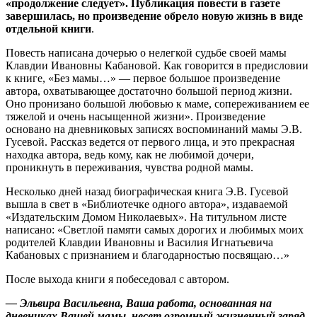
«продолжение следует». Публикация повести в газете
завершилась, но произведение обрело новую жизнь в виде
отдельной книги
.
Повесть написана дочерью о нелегкой судьбе своей мамы
Клавдии Ивановны Кабановой. Как говорится в предисловии
к книге, «Без мамы…» — первое большое произведение
автора, охватывающее достаточно большой период жизни.
Оно пронизано большой любовью к маме, сопереживанием ее
тяжелой и очень насыщенной жизни». Произведение
основано на дневниковых записях воспоминаний мамы Э.В.
Гусевой. Рассказ ведется от первого лица, и это прекрасная
находка автора, ведь кому, как не любимой дочери,
проникнуть в переживания, чувства родной мамы.
Несколько дней назад биографическая книга Э.В. Гусевой
вышла в свет в «Библиотечке одного автора», издаваемой
«Издательским Домом Николаевых». На титульном листе
написано: «Светлой памяти самых дорогих и любимых моих
родителей Клавдии Ивановны и Василия Игнатьевича
Кабановых с признанием и благодарностью посвящаю…»
После выхода книги я побеседовал с автором.
— Эльвира Васильевна, Ваша работа, основанная на
дневниках Вашей мамы, несет огромный жизненный заряд.