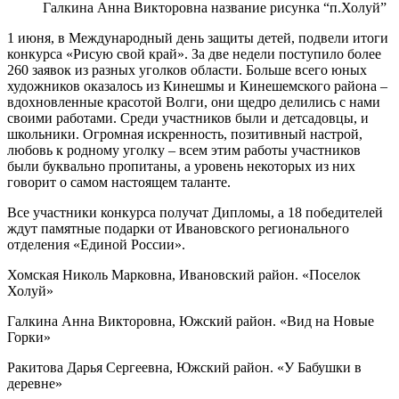
Галкина Анна Викторовна название рисунка “п.Холуй”
1 июня, в Международный день защиты детей, подвели итоги
конкурса «Рисую свой край». За две недели поступило более
260 заявок из разных уголков области. Больше всего юных
художников оказалось из Кинешмы и Кинешемского района –
вдохновленные красотой Волги, они щедро делились с нами
своими работами. Среди участников были и детсадовцы, и
школьники. Огромная искренность, позитивный настрой,
любовь к родному уголку – всем этим работы участников
были буквально пропитаны, а уровень некоторых из них
говорит о самом настоящем таланте.
Все участники конкурса получат Дипломы, а 18 победителей
ждут памятные подарки от Ивановского регионального
отделения «Единой России».
Хомская Николь Марковна, Ивановский район. «Поселок
Холуй»
Галкина Анна Викторовна, Южский район. «Вид на Новые
Горки»
Ракитова Дарья Сергеевна, Южский район. «У Бабушки в
деревне»