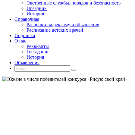
Экстренные службы, порядок и безопасность
Праздник
История
Справочная
Расценки на рекламу и объявления
Расписание детских врачей
Подписка
О нас
Реквизиты
Госзадание
История
Объявления
Поиск
Искать:
Поиск