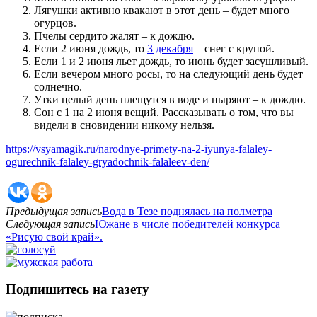
Лягушки активно квакают в этот день – будет много
огурцов.
Пчелы сердито жалят – к дождю.
Если 2 июня дождь, то
3 декабря
– снег с крупой.
Если 1 и 2 июня льет дождь, то июнь будет засушливый.
Если вечером много росы, то на следующий день будет
солнечно.
Утки целый день плещутся в воде и ныряют – к дождю.
Сон с 1 на 2 июня вещий. Рассказывать о том, что вы
видели в сновидении никому нельзя.
https://vsyamagik.ru/narodnye-primety-na-2-iyunya-falaley-
ogurechnik-falaley-gryadochnik-falaleev-den/
Предыдущая запись
Вода в Тезе поднялась на полметра
Следующая запись
Южане в числе победителей конкурса
«Рисую свой край».
Подпишитесь на газету