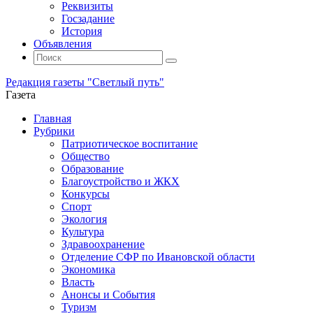
Реквизиты
Госзадание
История
Объявления
Поиск
Искать:
Поиск
Редакция газеты "Светлый путь"
Газета
Промотать
Главная
к
Рубрики
содержимому
Патриотическое воспитание
Общество
Образование
Благоустройство и ЖКХ
Конкурсы
Спорт
Экология
Культура
Здравоохранение
Отделение СФР по Ивановской области
Экономика
Власть
Анонсы и События
Туризм