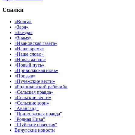
Ссылки
«Волга»
«Заря»
«Звезда»
«Знамя»
«Ивановская газета»
«Наше время»
«Наше слово»
«Новая жизнь»
«Новый путь»
«Приволжская новь»
«Призыв»
«Пучежские вести»
«Родниковский рабочий»
«Сельская правда»
«Сельские вести»
«Сельские зори»
"Авангард"
"Приволжская правда"
"Родная Нива"
"Шуйские известия"
Вичугские новости