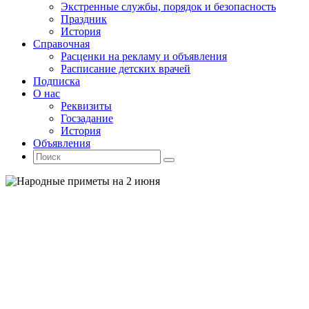
Экстренные службы, порядок и безопасность
Праздник
История
Справочная
Расценки на рекламу и объявления
Расписание детских врачей
Подписка
О нас
Реквизиты
Госзадание
История
Объявления
Поиск
Искать:
Поиск