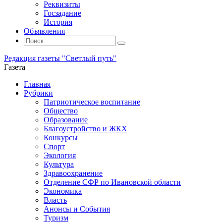
Реквизиты
Госзадание
История
Объявления
Поиск
Искать:
Поиск
Редакция газеты "Светлый путь"
Газета
Промотать
Главная
к
Рубрики
содержимому
Патриотическое воспитание
Общество
Образование
Благоустройство и ЖКХ
Конкурсы
Спорт
Экология
Культура
Здравоохранение
Отделение СФР по Ивановской области
Экономика
Власть
Анонсы и События
Туризм