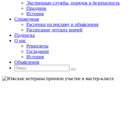
Экстренные службы, порядок и безопасность
Праздник
История
Справочная
Расценки на рекламу и объявления
Расписание детских врачей
Подписка
О нас
Реквизиты
Госзадание
История
Объявления
Поиск
Искать:
Поиск